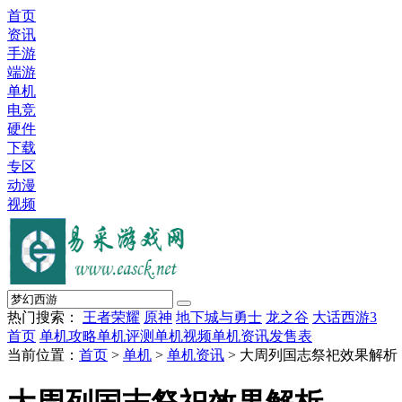
首页
资讯
手游
端游
单机
电竞
硬件
下载
专区
动漫
视频
热门搜索：
王者荣耀
原神
地下城与勇士
龙之谷
大话西游3
首页
单机攻略
单机评测
单机视频
单机资讯
发售表
当前位置：
首页
>
单机
>
单机资讯
> 大周列国志祭祀效果解析