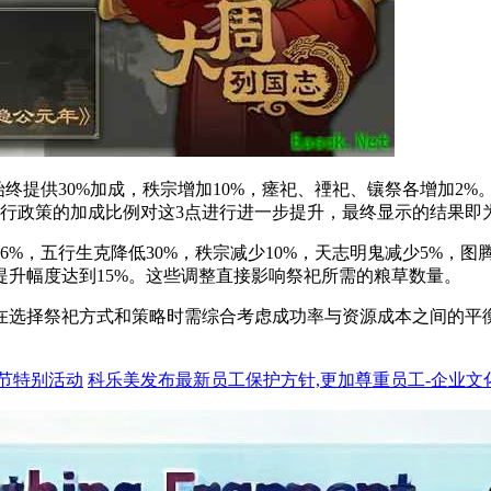
始终提供30%加成，秩宗增加10%，瘗祀、禋祀、镶祭各增加2
施行政策的加成比例对这3点进行进一步提升，最终显示的结果即
%，五行生克降低30%，秩宗减少10%，天志明鬼减少5%，
升幅度达到15%。这些调整直接影响祭祀所需的粮草数量。
在选择祭祀方式和策略时需综合考虑成功率与资源成本之间的平
人节特别活动
科乐美发布最新员工保护方针,更加尊重员工-企业文