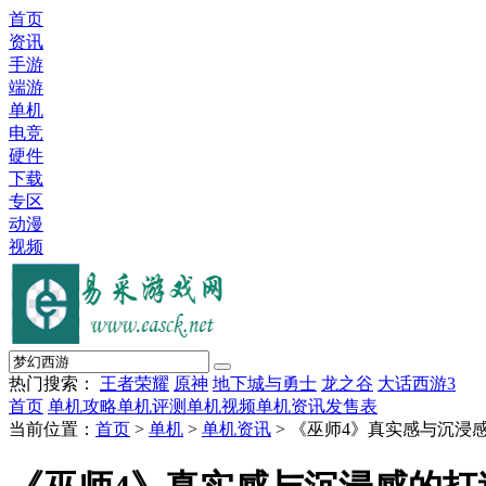
首页
资讯
手游
端游
单机
电竞
硬件
下载
专区
动漫
视频
热门搜索：
王者荣耀
原神
地下城与勇士
龙之谷
大话西游3
首页
单机攻略
单机评测
单机视频
单机资讯
发售表
当前位置：
首页
>
单机
>
单机资讯
> 《巫师4》真实感与沉浸