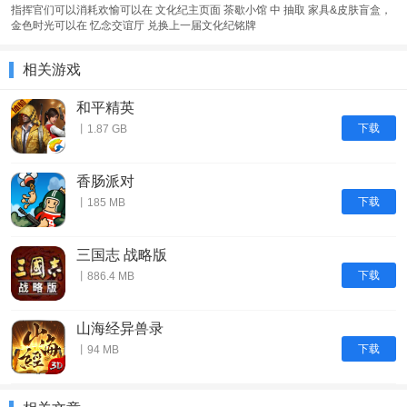
指挥官们可以消耗欢愉可以在 文化纪主页面 茶歇小馆 中 抽取 家具&皮肤盲盒，
金色时光可以在 忆念交谊厅 兑换上一届文化纪铭牌
相关游戏
和平精英
下载
丨1.87 GB
香肠派对
下载
丨185 MB
三国志 战略版
下载
丨886.4 MB
山海经异兽录
下载
丨94 MB