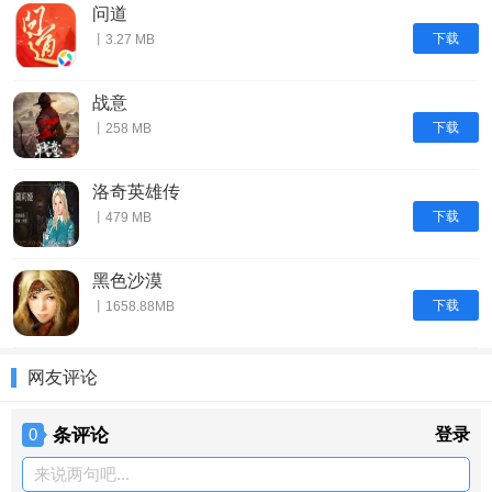
问道
下载
丨3.27 MB
战意
下载
丨258 MB
洛奇英雄传
下载
丨479 MB
黑色沙漠
下载
丨1658.88MB
网友评论
条评论
登录
0
来说两句吧...