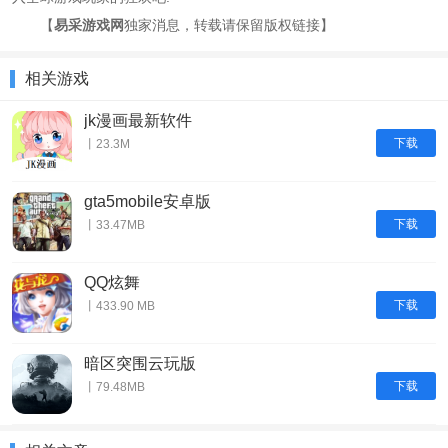
【
易采游戏网
独家消息，转载请保留版权链接】
相关游戏
jk漫画最新软件
下载
丨23.3M
gta5mobile安卓版
下载
丨33.47MB
QQ炫舞
下载
丨433.90 MB
暗区突围云玩版
下载
丨79.48MB