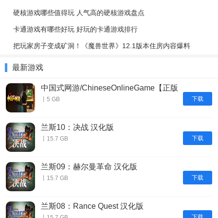
硬核游戏哪些值得玩 人气高的硬核游戏盘点
卡通游戏有哪些好玩 好玩的卡通游戏排行
把玩家房子变成矿洞！《魔兽世界》12.1版本住房内容爆料
最新游戏
中国式网游/ChineseOnlineGame【正版
账号】
下载
丨5 GB
兰斯10：决战 汉化版
下载
丨15.7 GB
兰斯09：赫尔曼革命 汉化版
下载
丨15.7 GB
兰斯08：Rance Quest 汉化版
下载
丨15.7 GB