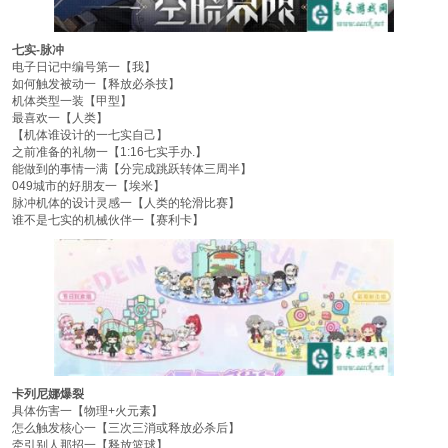
七实-脉冲
电子日记中编号第一【我】
如何触发被动一【释放必杀技】
机体类型一装【甲型】
最喜欢一【人类】
【机体谁设计的一七实自己】
之前准备的礼物一【1:16七实手办.】
能做到的事情一满【分完成跳跃转体三周半】
049城市的好朋友一【埃米】
脉冲机体的设计灵感一【人类的轮滑比赛】
谁不是七实的机械伙伴一【赛利卡】
卡列尼娜爆裂
具体伤害一【物理+火元素】
怎么触发核心一【三次三消或释放必杀后】
牵引别人那招一【释放篮球】