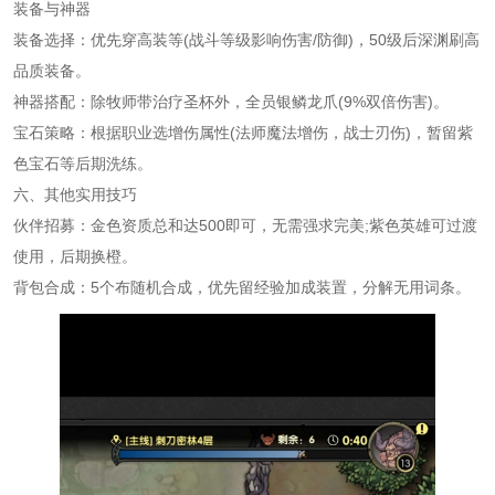
装备与神器
装备选择：优先穿高装等(战斗等级影响伤害/防御)，50级后深渊刷高
品质装备。
神器搭配：除牧师带治疗圣杯外，全员银鳞龙爪(9%双倍伤害)。
宝石策略：根据职业选增伤属性(法师魔法增伤，战士刃伤)，暂留紫
色宝石等后期洗练。
六、其他实用技巧
伙伴招募：金色资质总和达500即可，无需强求完美;紫色英雄可过渡
使用，后期换橙。
背包合成：5个布随机合成，优先留经验加成装置，分解无用词条。