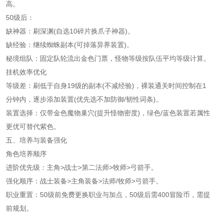
高。
50级后：
缺神器：刷深渊(自选10碎片换爪子神器)。
缺经验：继续蜘蛛副本(可掉落异界装置)。
秘境组队：固定队轮流出金色门票，怪物等级按队伍平均等级计算。
挂机效率优化
等级差：刷低于自身19级的副本(不减经验)，裸装通关时间控制在1
分钟内，逐步添加装置(优先选不加防御/韧性词条)。
装置选择：仅带金色魔物巢穴(提升怪物密度)，绿色/蓝色装置若属性
更优可替代紫色。
五、培养与装备强化
角色培养顺序
进阶优先级：主角>战士>第二法师>牧师>弓箭手。
强化顺序：战士装备>主角装备>法师/牧师>弓箭手。
职业重置：50级前免费更换职业与加点，50级后需400冒险币，需提
前规划。