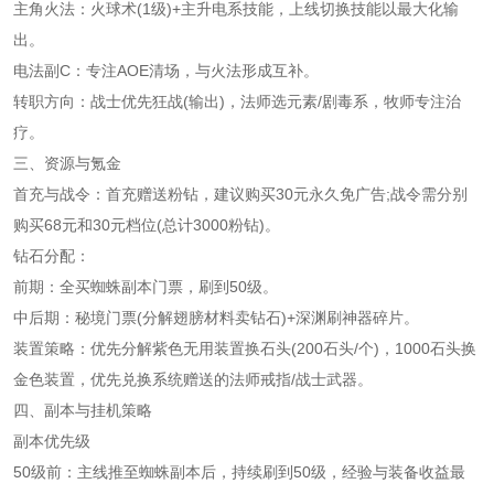
主角火法：火球术(1级)+主升电系技能，上线切换技能以最大化输
出。
电法副C：专注AOE清场，与火法形成互补。
转职方向：战士优先狂战(输出)，法师选元素/剧毒系，牧师专注治
疗。
三、资源与氪金
首充与战令：首充赠送粉钻，建议购买30元永久免广告;战令需分别
购买68元和30元档位(总计3000粉钻)。
钻石分配：
前期：全买蜘蛛副本门票，刷到50级。
中后期：秘境门票(分解翅膀材料卖钻石)+深渊刷神器碎片。
装置策略：优先分解紫色无用装置换石头(200石头/个)，1000石头换
金色装置，优先兑换系统赠送的法师戒指/战士武器。
四、副本与挂机策略
副本优先级
50级前：主线推至蜘蛛副本后，持续刷到50级，经验与装备收益最