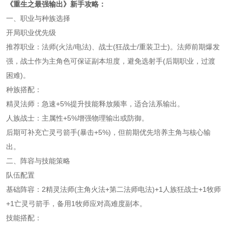
《重生之最强输出》新手攻略：
一、职业与种族选择
开局职业优先级
推荐职业：法师(火法/电法)、战士(狂战士/重装卫士)。法师前期爆发
强，战士作为主角色可保证副本坦度，避免选射手(后期职业，过渡
困难)。
种族搭配：
精灵法师：急速+5%提升技能释放频率，适合法系输出。
人族战士：主属性+5%增强物理输出或防御。
后期可补充亡灵弓箭手(暴击+5%)，但前期优先培养主角与核心输
出。
二、阵容与技能策略
队伍配置
基础阵容：2精灵法师(主角火法+第二法师电法)+1人族狂战士+1牧师
+1亡灵弓箭手，备用1牧师应对高难度副本。
技能搭配：