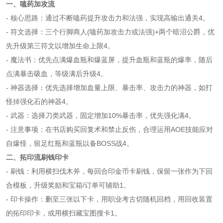
一、
嗑药加攻流
- 核心思路：通过不断嗑药提升攻击力和法强，实现高输出通关4。
- 符文选择：三个行脚商人(嗑药加攻击力或法强)+两个暗沼公爵，优
先升级第三符文以增加生命上限4。
- 魔法书：优先点满爆血瓶和爆蓝屏，提升血瓶和蓝瓶的爆率，随后
点满暴击吸血，等级满后升级4。
- 神器选择：优先选择增加血量上限、暴击率、攻击力的神器，如打
怪掉强化石的神器4。
- 武器：选择刀类武器，固定增加10%暴击率，优先强化满4。
- 注意事项：在书店购买回复术和禁止反伤，合理运用AOE技能应对
自爆怪，留足红瓶和蓝瓶以备BOSS战4。
二、拓印流刷钱印卡
- 刷钱：利用横扫伐木斧，每回合印金币卡刷钱，保留一张作为下回
合模板，升级奖励和宝箱/订单可辅助1。
- 印卡操作：删至三张以下卡，用职业考古切随机回档，用回收装置
的拓印印卡，或用横扫藏宝图搜卡1。