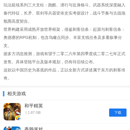
玩法延续系列三大支柱：跑酷、潜行与近身格斗。武器系统深度融入
秦代特征，长矛、双剑等兵器皆依史实考据设计，战斗节奏与古战场
氛围高度契合。
世界构建采用成熟开放世界框架，借鉴刺客信条：起源与刺客信条：
奥德赛的RPG机制，包含鸟瞰点同步、丰富支线任务及多重叙事分
支。
据多方消息推测，游戏有望于二零二六年第四季度或二零二七年正式
发售。具体登陆平台及版本规划，仍有待后续公布。
这款以中国历史为基底的作品，正以全新方式讲述属于东方的刺客传
奇。
相关游戏
和平精英
下载
丨1.87 GB
香肠派对