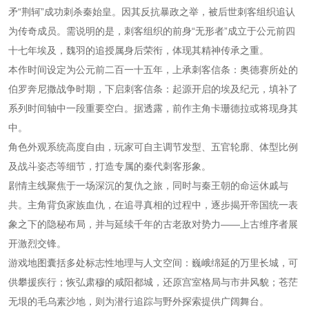
矛“荆轲”成功刺杀秦始皇。因其反抗暴政之举，被后世刺客组织追认
为传奇成员。需说明的是，刺客组织的前身“无形者”成立于公元前四
十七年埃及，魏羽的追授属身后荣衔，体现其精神传承之重。
本作时间设定为公元前二百一十五年，上承刺客信条：奥德赛所处的
伯罗奔尼撒战争时期，下启刺客信条：起源开启的埃及纪元，填补了
系列时间轴中一段重要空白。据透露，前作主角卡珊德拉或将现身其
中。
角色外观系统高度自由，玩家可自主调节发型、五官轮廓、体型比例
及战斗姿态等细节，打造专属的秦代刺客形象。
剧情主线聚焦于一场深沉的复仇之旅，同时与秦王朝的命运休戚与
共。主角背负家族血仇，在追寻真相的过程中，逐步揭开帝国统一表
象之下的隐秘布局，并与延续千年的古老敌对势力——上古维序者展
开激烈交锋。
游戏地图囊括多处标志性地理与人文空间：巍峨绵延的万里长城，可
供攀援疾行；恢弘肃穆的咸阳都城，还原宫室格局与市井风貌；苍茫
无垠的毛乌素沙地，则为潜行追踪与野外探索提供广阔舞台。