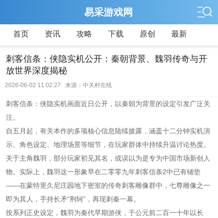
易采游戏网
首页
资讯
攻略
下载
原创
最新
刺客信条：侠隐实机公开：秦朝背景、魏羽传奇与开
放世界深度揭秘
2026-06-02 11:02:27 来源：中关村在线
刺客信条：侠隐实机画面近日公开，以秦朝为背景的设定引发广泛关
注。
自五月起，有关本作的多项核心信息陆续披露，涵盖十二分钟实机演
示、角色设定、地理场景等细节，在玩家群体中持续升温讨论热度。
关于主角魏羽，部分玩家初见其名，或误以为是专为中国市场新创人
物。实际上，魏羽这一形象早在二零零九年刺客信条2中已有铺垫
——在蒙特里久尼庄园地下密室的传奇刺客雕像群中，七尊雕像之一
即为其人，手持长矛“荆轲”，再现刺秦一幕。
按系列正史设定，魏羽为秦代早期游侠，于公元前二百一十年以长