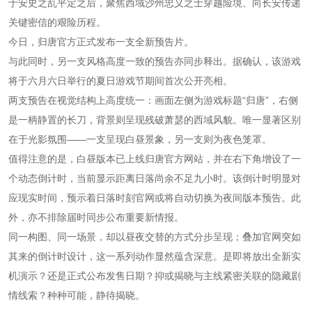
于安史之乱平定之后，聚焦西域沙州忠义之士穿越险境、向长安传递
关键密信的艰险历程。
今日，归唐官方正式发布一支全新预告片。
与此同时，另一支风格高度一致的预告亦同步释出。据确认，该游戏
将于六月六日举行的夏日游戏节期间首次公开亮相。
两支预告在视觉结构上高度统一：画面左侧为游戏标题“归唐”，右侧
是一柄静置的长刀，背景则呈现残破萧瑟的西域风貌。唯一显著区别
在于光影氛围——一支呈现白昼景象，另一支则为夜色笼罩。
值得注意的是，白昼版本已上线归唐官方网站，并在右下角增设了一
个动态倒计时，当前显示距离日落尚余不足九小时。该倒计时明显对
应现实时间，预示着日落时刻官网或将自动切换为夜间版本预告。此
外，亦不排除届时同步公布重要新情报。
同一构图、同一场景，却以昼夜交替的方式分步呈现；叠加官网突如
其来的倒计时设计，这一系列动作显然蕴含深意。是即将放出全新实
机演示？还是正式公布发售日期？抑或揭晓与主线紧密关联的隐藏剧
情线索？种种可能，静待揭晓。