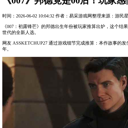
《007》邦德竟是00后！玩家
时间：2026-06-02 10:04:32
作者：易采游戏网整理
来源：游民
《007：初露锋芒》的邦德出生年份被玩家推算出炉，这个结
世代的全新人选。
网友 ASSKETCHUP27 通过游戏细节完成推算：本作故事的
年。