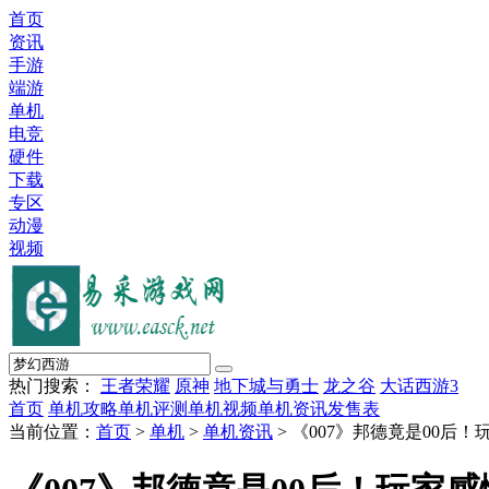
首页
资讯
手游
端游
单机
电竞
硬件
下载
专区
动漫
视频
热门搜索：
王者荣耀
原神
地下城与勇士
龙之谷
大话西游3
首页
单机攻略
单机评测
单机视频
单机资讯
发售表
当前位置：
首页
>
单机
>
单机资讯
> 《007》邦德竟是00后