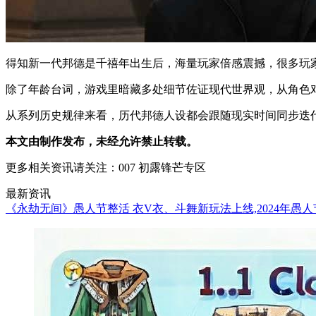
得知新一代邦德是千禧年出生后，海量玩家倍感震撼，很多玩家印象
除了年龄台词，游戏里暗藏多处细节佐证现代世界观，从角色
从系列历史规律来看，历代邦德人设都会跟随现实时间同步迭代
本文由制作发布，未经允许禁止转载。
更多相关资讯请关注：007 初露锋芒专区
最新资讯
《永劫无间》愚人节整活 衣V衣、斗舞新玩法上线,2024年愚