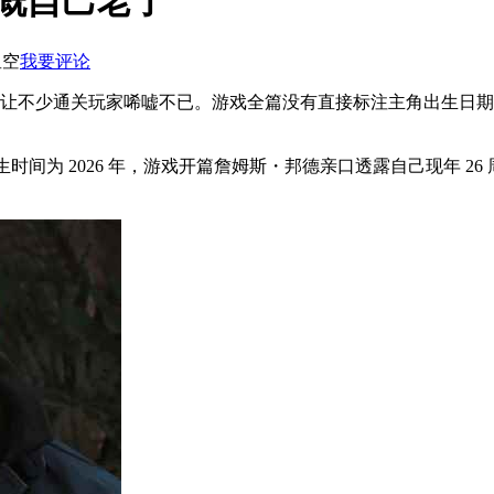
感慨自己老了
星空
我要评论
果让不少通关玩家唏嘘不已。游戏全篇没有直接标注主角出生日期
发生时间为 2026 年，游戏开篇詹姆斯・邦德亲口透露自己现年 2