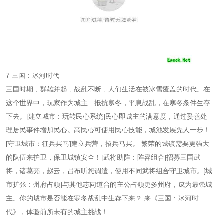
7 三国：冰河时代
三国时期，群雄并起，战乱不断，人们生活在被冰雪覆盖的时代。在
这个世界中，玩家作为城主，抵抗寒冬，平息战乱，在寒冬条件生存
下去。[建立城市：玩转民心系统]民心即城主的满意度，通过妥善处
理居民事件增加民心。高民心可使用民心技能，城池发展先人一步！
[守卫城市：征兵买马]建立兵营，招兵马买。 繁荣的城镇需要更强大
的队伍来护卫，保卫城镇安全！[武将助阵：阵容组合]招募三国武
将，诸葛亮，赵云，吕布听您调遣，使用不同武将组合守卫城市。[城
市扩张：州府占领]与其他志同道合的主公占领更多州府，成为最强城
主。你的城市是否能在寒冬战乱中生存下来？ 来《三国：冰河时
代》，体验前所未有的城主挑战！