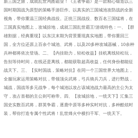
新三国之旅，成就乱世鸿图霸业！《王者争霸》是一款精心锻造以三
国时期国战为原型的策略手游巨作。以真实的三国城池攻防战的全新
视角，带你重温三国经典战役。正统三国战役、数百名三国猛将，在
三国真实地图上，攻城掠地，成就三国乱世霸王!游戏特色：一、【群
雄割据，经典重现】以东汉末期为背景重现真实地图，带你重回三
国，全方位还原上百余个城池、武将，以及20多种攻城器械，10余种
兵种都将依次登场。二、【内挂助力，轻松收益】挂机离线轻松玩，
告别等待时间，在线还是离线，都能获取超高收益，任何身份都能征
战天下。三、【实时国战，策略对抗】在同一个三国世界大地图上，
全服玩家运用策略对抗，带领顶尖武将，弓兵骑兵刀兵，进行野战，
城战，国战等多元战争，每个城池以攻占该城池战力最高的主公为太
守，攻占首都的主公则可称帝。四、【攻城掠地，一统天下】汇集三
国史实数百武将，群英争霸，逐鹿中原等多种实时对抗，多种酷炫时
装，帮你打造专属个性武将！乱世烽火中横扫千军、一统天下。