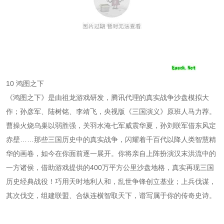
10 鸿图之下
《鸿图之下》是由祖龙游戏研发，腾讯代理的真实战争沙盘模拟大
作；孙彦军、陆树铭、李靖飞，央视版《三国演义》原班人马力荐。
曹操火烧乌巢以弱胜强，关羽水淹七军威震华夏，孙刘联军借东风定
赤壁……那些三国历史中的真实战争，闪耀着千百代以降人类智慧精
华的画卷，如今在你面前逐一展开。你将亲自上阵扮演汉末洪流中的
一方诸侯，借助游戏提供的400万平方公里沙盘地格，真实再现三国
历史经典战役！巧用天时地利人和，乱世争锋创立基业；上兵伐谋，
其次伐交，组建联盟、合纵连横智取天下，谱写属于你的传奇史诗。