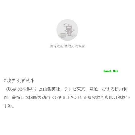
2 境界-死神激斗
《境界-死神激斗》是由集英社、テレビ東京、電通、ぴえろ协力制
作、获得日本国民级动画《死神BLEACH》正版授权的和风刀剑格斗
手游。