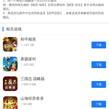
3、同一个角色只能触发一次520节日通讯
例：赠送特殊礼物给【丽芙·蚀暗】后再次赠送给【丽芙·流光】将不会再次触发
通讯。
4、角色回礼邮件中包含特殊道具【刻声恋影】，收集该道具将解锁升级对应收
藏品。
相关游戏
和平精英
下载
丨1.87 GB
香肠派对
下载
丨185 MB
三国志 战略版
下载
丨886.4 MB
山海经异兽录
下载
丨94 MB