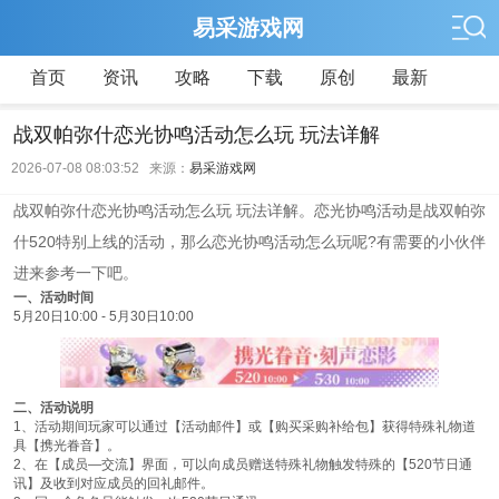
易采游戏网
首页
资讯
攻略
下载
原创
最新
战双帕弥什恋光协鸣活动怎么玩 玩法详解
2026-07-08 08:03:52 来源：
易采游戏网
战双帕弥什恋光协鸣活动怎么玩 玩法详解。恋光协鸣活动是战双帕弥
什520特别上线的活动，那么恋光协鸣活动怎么玩呢?有需要的小伙伴
进来参考一下吧。
一、活动时间
5月20日10:00 - 5月30日10:00
二、活动说明
1、活动期间玩家可以通过【活动邮件】或【购买采购补给包】获得特殊礼物道
具【携光眷音】。
2、在【成员—交流】界面，可以向成员赠送特殊礼物触发特殊的【520节日通
讯】及收到对应成员的回礼邮件。