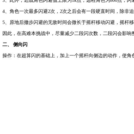
3、此外，近战角色闪避值上限为1k点，远程角色为800点，闪避
4、角色一次最多闪避2次，2次之后会有一段硬直时间，除非
5、原地后撤步闪避的无敌时间会微长于摇杆移动闪避，摇杆
因此，在高难本挑战中，尽量减少二段闪次数，二段闪会影响
二、 侧向闪
操作：在超算闪的基础上，加上一个摇杆向侧边的动作，使角