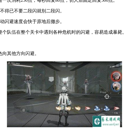
一次消耗250点，每秒回复80点，切人后固定回复500点。
迫不得已不要二段闪就别二段闪。
移动闪避速度会快于原地后撤步。
整个队伍在整个关卡中遇到各种危机时的闪避，容易造成暴毙。
色向其他方向闪避。