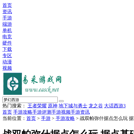
首页
资讯
手游
端游
单机
电竞
硬件
下载
专区
动漫
视频
热门搜索：
王者荣耀
原神
地下城与勇士
龙之谷
大话西游3
首页
手游攻略
手游评测
手游视频
手游资讯
当前位置：
首页
>
手游
>
手游攻略
> 战双帕弥什据点怎么玩 