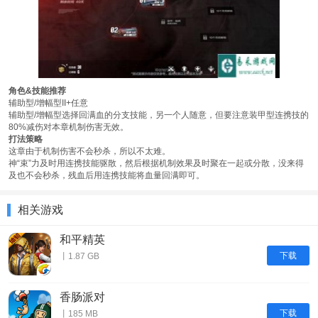
角色&技能推荐
辅助型/增幅型II+任意
辅助型/增幅型选择回满血的分支技能，另一个人随意，但要注意装甲型连携技的
80%减伤对本章机制伤害无效。
打法策略
这章由于机制伤害不会秒杀，所以不太难。
神“束”力及时用连携技能驱散，然后根据机制效果及时聚在一起或分散，没来得
及也不会秒杀，残血后用连携技能将血量回满即可。
相关游戏
和平精英
下载
丨1.87 GB
香肠派对
下载
丨185 MB