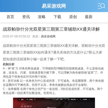
易采游戏网
首页
资讯
攻略
下载
原创
最新
战双帕弥什分光双星第三期第三章辅助XX通关详解
2026-07-08 03:58:32 来源：
易采游戏网
战双帕弥什分光双星第三期第三章辅助XX通关详解。双帕弥什分光双
星第三期第三章辅助XX如何通关?通关具体的方法是什么?那么大家
想知道的话就请和小编一起来了解一下吧。
机制分析
A：神“束”力 对角色释放减速，可用辅助型/增幅型技能驱散减速。不止是移动减
速，连攻击、闪避、技能速度都大幅下降，可以理解为角色被怪物“超算”了。作
用也是干扰角色应对另外两个机制。
B：悬空冰棱 以一名角色为中心造成伤害，不可减免。有蓝圈预警，两个角色都
在蓝圈内可平摊伤害。伤害不太高，单角色被砸会残血但不会被秒。
C：洛希极限 在两个角色之间产生一条连线，5秒后造成伤害，不可减免。两个
角色远离一段距离可扯断连线。伤害同上。