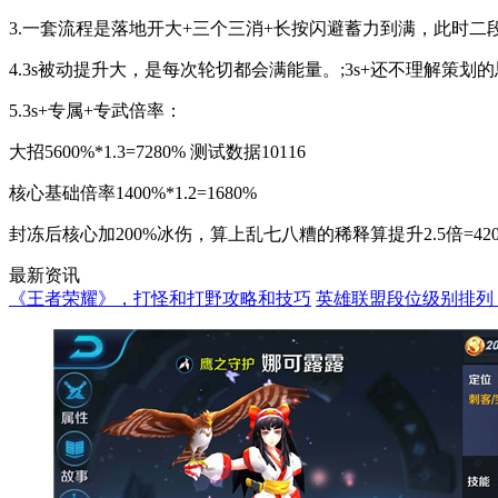
3.一套流程是落地开大+三个三消+长按闪避蓄力到满，此时
4.3s被动提升大，是每次轮切都会满能量。;3s+还不理解策
5.3s+专属+专武倍率：
大招5600%*1.3=7280% 测试数据10116
核心基础倍率1400%*1.2=1680%
封冻后核心加200%冰伤，算上乱七八糟的稀释算提升2.5倍=4200
最新资讯
《王者荣耀》，打怪和打野攻略和技巧
英雄联盟段位级别排列