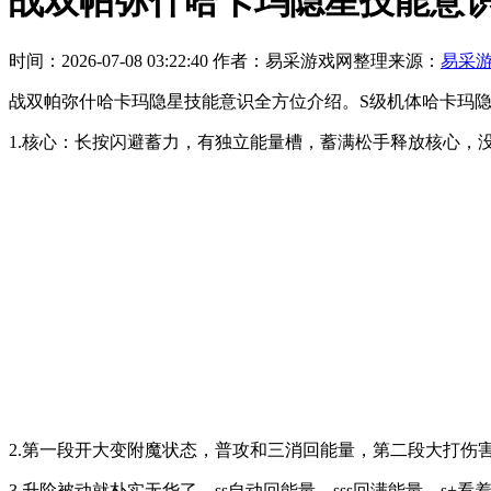
战双帕弥什哈卡玛隐星技能意
时间：2026-07-08 03:22:40
作者：易采游戏网整理
来源：
易采
战双帕弥什哈卡玛隐星技能意识全方位介绍。S级机体哈卡玛
1.核心：长按闪避蓄力，有独立能量槽，蓄满松手释放核心，
2.第一段开大变附魔状态，普攻和三消回能量，第二段大打伤
3.升阶被动就朴实无华了，ss自动回能量，sss回满能量，s+