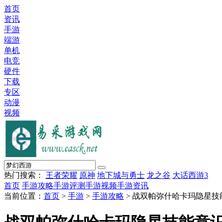
首页
资讯
手游
端游
单机
电竞
硬件
下载
专区
动漫
视频
热门搜索：
王者荣耀
原神
地下城与勇士
龙之谷
大话西游3
首页
手游攻略
手游评测
手游视频
手游资讯
当前位置：
首页
>
手游
>
手游攻略
> 战双帕弥什哈卡玛隐星