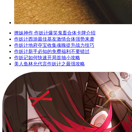
撩妹神作 作妖计爆笑鬼畜合体卡牌介绍
作妖计西游最佳基友激情合体强势来袭
作妖计地府夺宝收集魂魄提升战力技巧
作妖计新手必知的免费福利不要错过
作妖记如何快速开局首抽小攻略
美人鱼林允代言作妖计之最强攻略