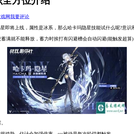
识全方位介绍
游戏网
我要评论
隐星即将上线，属性是冰系，那么哈卡玛隐星技能试什么呢?意识
没蓄满就不能释放，蓄力时挨打有闪避槽会自动闪避(能触发超算)
害。
看着很鸡肋，估计会加强倍率。sss被动是每次轮切都触发。