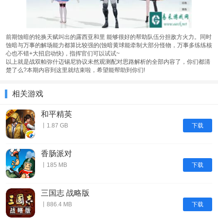
前期蚀暗的轮换天赋叫出的露西亚和里 能够很好的帮助队伍分担敌方火力。同时
蚀暗与万事的解场能力都算比较强的(蚀暗黄球能牵制大部分怪物，万事多练练核
心也不错+大招启动快)，指挥官们可以试试~
以上就是战双帕弥什迈锡尼协议未然观测配对思路解析的全部内容了，你们都清
楚了么?本期内容到这里就结束啦，希望能帮助到你们!
相关游戏
和平精英
下载
丨1.87 GB
香肠派对
下载
丨185 MB
三国志 战略版
下载
丨886.4 MB