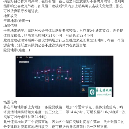
确定好自己作为哨兵时，在所有隘口被击破之前注意最好不要离开哨塔，否则可
能影响公会攻克节奏，如果隘口攻破后5天内加上哨兵可以击破高危绝壁，那么
可以放弃驻守发起进攻。
地图攻克
平坦地带(难度一)
场景信息
平坦地带的平坦线路对公会整体活跃度要求较低，只存在5个通常节点，关卡整
体难度很低，哨塔复活时间为21.6小时，可延长至32.4小时
此难度攻破哨塔后并不建议对哨塔进行反复挑战来延长其复活时间，存在一个资
源富地，活跃度有限的公会不建议浪费体力在资源富地
险要地带(难度二)
场景信息
将在平坦地带的上方增加一条险要线路，增加5个通常节点，整体难度提高，哨
塔复活时间将缩短为难度一的三分之二，即14.4小时，可延长至21.6小时(第一次
突破可以考虑延长至24小时)
此外还将增加第二个资源富地，因为各个隘口突破时间存在落差，先击破隘口的
分支建议对资源富地进行攻克，也可根据自身练度前往另一路线支援。