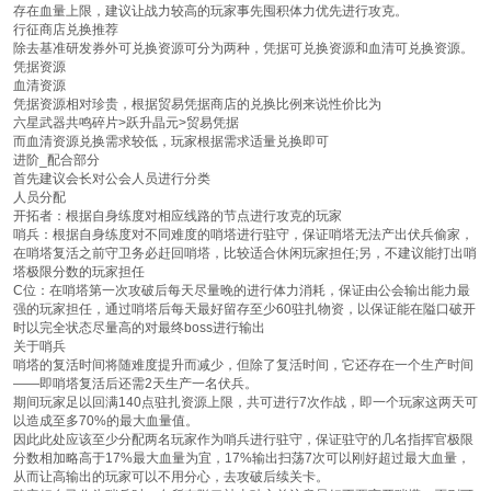
存在血量上限，建议让战力较高的玩家事先囤积体力优先进行攻克。
行征商店兑换推荐
除去基准研发券外可兑换资源可分为两种，凭据可兑换资源和血清可兑换资源。
凭据资源
血清资源
凭据资源相对珍贵，根据贸易凭据商店的兑换比例来说性价比为
六星武器共鸣碎片>跃升晶元>贸易凭据
而血清资源兑换需求较低，玩家根据需求适量兑换即可
进阶_配合部分
首先建议会长对公会人员进行分类
人员分配
开拓者：根据自身练度对相应线路的节点进行攻克的玩家
哨兵：根据自身练度对不同难度的哨塔进行驻守，保证哨塔无法产出伏兵偷家，
在哨塔复活之前守卫务必赶回哨塔，比较适合休闲玩家担任;另，不建议能打出哨
塔极限分数的玩家担任
C位：在哨塔第一次攻破后每天尽量晚的进行体力消耗，保证由公会输出能力最
强的玩家担任，通过哨塔后每天最好留存至少60驻扎物资，以保证能在隘口破开
时以完全状态尽量高的对最终boss进行输出
关于哨兵
哨塔的复活时间将随难度提升而减少，但除了复活时间，它还存在一个生产时间
——即哨塔复活后还需2天生产一名伏兵。
期间玩家足以回满140点驻扎资源上限，共可进行7次作战，即一个玩家这两天可
以造成至多70%的最大血量值。
因此此处应该至少分配两名玩家作为哨兵进行驻守，保证驻守的几名指挥官极限
分数相加略高于17%最大血量为宜，17%输出扫荡7次可以刚好超过最大血量，
从而让高输出的玩家可以不用分心，去攻破后续关卡。