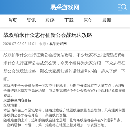
易采游戏网
首页
资讯
攻略
下载
原创
最新
战双帕米什众志行征新公会战玩法攻略
2026-07-08 02:14:01 来源：
易采游戏网
战双帕米什众志行征新公会战玩法攻略。不少玩家不是很清楚战双帕
米什众志行征新公会战怎么玩，今天小编将为大家介绍一下众志行征
新公会战玩法攻略，那么大家想知道的话就请和小编一起来了解一下
吧。
本玩法中全公会成员将一同攻克行征地图，地图中分路线存在大量节点，合理配
合推进以尽快攻克高危绝壁，节点攻克将给予全公会指挥官行征战利品兑换养成
资源。
玩法特色内容介绍
区域地带：
本活动存在三个区域地带，随着难度提升地图线路数量也会增加，只有通关前置
路线的公会才存在开启下一条路线的资格。
随着难度的上升，追加的路线会随之递增，且每条线路都会存在5个通常节点、
一座哨塔和一个隘口，第二难度将在地图上额外增加一块资源富地。