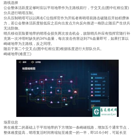
路线选择
公会整体活跃度足够时应以平坦地带作为主路线前行，于交叉点(图中红框位置)
分兵进行哨塔压制。
分兵压制哨塔可以以两名C位指挥官作为开拓者将哨塔前路击破随后开始积攒体
力，若公会整体活跃度较低应之后向出发点方向反向推进一格防止随后产生伏兵
无法防御。
哨兵移动至险要地带的哨塔会损失两次攻击机会，故除哨兵外应有指挥官随行补
充第一次冲塔时缺失的34%血量，每次攻击伤害达到7%血量即可，如果打算以
崎岖地带为主路线，反之同理。
随后于第二个交叉点(图中红框位置)根据练度进行大部队分兵。
崎岖地带(难度三)
场景信息
将在难度二的基础上于平坦地带的下方增加一条崎岖线路，增加五个通常节点，
整体难度提高，哨塔复活时间将缩短至难度一的一半，即10.6小时，可延长至