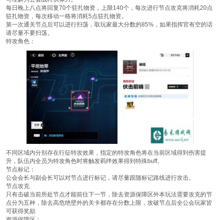
每日晚上八点将回复70个驻扎物资，上限140个，每次进行节点攻克将消耗20点
驻扎物资，每次移动一格将消耗5点驻扎物资。
第一次通关节点后可以进行扫荡，取玩家最大分数的85%，如果指挥官有空的话
请尽量不要扫荡。
特攻角色：
不同区域内分别存在行征特攻效果，指定的特攻角色将在当前区域得到伤害提
升，队伍内全员为特攻角色时将触发羁绊效果得到特殊buff。
节点标记：
公会会长与副会长可以对节点进行标记，请尽量跟随标记路线进行攻击。
节点攻克
只有击破当前所处节点才能前往下一节，除去资源保障区外本玩法需要攻克的节
点分为五种，除去高危绝壁外的关卡都存在分数上限，攻破节点后全公会玩家皆
可获得奖励
资源保障区：