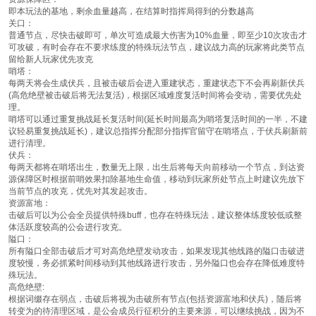
即本玩法的基地，剩余血量越高，在结算时指挥局得到的分数越高
关口：
普通节点，尽快击破即可，单次可造成最大伤害为10%血量，即至少10次攻击才
可攻破，有时会存在不要求练度的特殊玩法节点，建议战力高的玩家将此类节点
留给新人玩家优先攻克
哨塔：
每两天将会生成伏兵，且被击破后会进入重建状态，重建状态下不会再刷新伏兵
(高危绝壁被击破后将无法复活)，根据区域难度复活时间将会变动，需要优先处
理。
哨塔可以通过重复挑战延长复活时间(延长时间最高为哨塔复活时间的一半，不建
议轻易重复挑战延长)，建议总指挥分配部分指挥官留守在哨塔点，于伏兵刷新前
进行清理。
伏兵：
每两天都将在哨塔出生，数量无上限，出生后将每天向前移动一个节点，到达资
源保障区时根据前哨效果扣除基地生命值，移动到玩家所处节点上时建议先放下
当前节点的攻克，优先对其发起攻击。
资源富地：
击破后可以为公会全员提供特殊buff，也存在特殊玩法，建议整体练度较低或整
体活跃度较高的公会进行攻克。
隘口：
所有隘口全部击破后才可对高危绝壁发动攻击，如果发现其他线路的隘口击破进
度较慢，务必抓紧时间移动到其他线路进行攻击，另外隘口也会存在降低难度特
殊玩法。
高危绝壁:
根据词缀存在弱点，击破后将视为击破所有节点(包括资源富地和伏兵)，随后将
转变为的待清理区域，是公会成员行征积分的主要来源，可以继续挑战，因为不