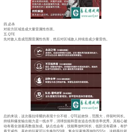
四.必杀
对前方区域造成大量雷属性伤害。
五.QTE
先对敌人造成范围雷属性伤害，然后对区域敌人持续造成少量雷伤。
总的来说，这次薇拉绯耀的表现十分不错，QTE起效快，范围大，停留时间长。
持续和爆发输出能力是一线水平，消球技能和普攻追击伤害倍率优秀。其核心被
动有着全游最高数值加成。缺点也会有，技能释放时间长，低阶没有霸体，有护
盾无减伤。喜欢的玩家可以先换到SS级，氪金玩家推荐抽到SSS+，这样薇拉就