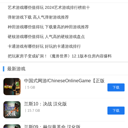
艺术游戏哪些值得玩 2024艺术游戏排行榜前十
弹射游戏下载 高人气弹射游戏推荐
种田游戏哪些值得玩 下载量高的种田游戏推荐
硬核游戏哪些值得玩 人气高的硬核游戏盘点
卡通游戏有哪些好玩 好玩的卡通游戏排行
把玩家房子变成矿洞！《魔兽世界》12.1版本住房内容爆料
最新游戏
中国式网游/ChineseOnlineGame【正版
账号】
下载
丨5 GB
兰斯10：决战 汉化版
下载
丨15.7 GB
兰斯09：赫尔曼革命 汉化版