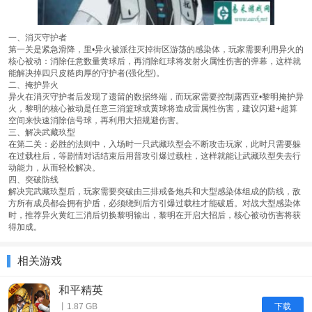
一、消灭守护者
第一关是紧急滑降，里•异火被派往灭掉街区游荡的感染体，玩家需要利用异火的
核心被动：消除任意数量黄球后，再消除红球将发射火属性伤害的弹幕，这样就
能解决掉四只皮糙肉厚的守护者(强化型)。
二、掩护异火
异火在消灭守护者后发现了遗留的数据终端，而玩家需要控制露西亚•黎明掩护异
火，黎明的核心被动是任意三消篮球或黄球将造成雷属性伤害，建议闪避+超算
空间来快速消除信号球，再利用大招规避伤害。
三、解决武藏玖型
在第二关：必胜的法则中，入场时一只武藏玖型会不断攻击玩家，此时只需要躲
在过载柱后，等剧情对话结束后用普攻引爆过载柱，这样就能让武藏玖型失去行
动能力，从而轻松解决。
四、突破防线
解决完武藏玖型后，玩家需要突破由三排戒备炮兵和大型感染体组成的防线，敌
方所有成员都会拥有护盾，必须绕到后方引爆过载柱才能破盾。对战大型感染体
时，推荐异火黄红三消后切换黎明输出，黎明在开启大招后，核心被动伤害将获
得加成。
相关游戏
和平精英
下载
丨1.87 GB