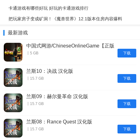
卡通游戏有哪些好玩 好玩的卡通游戏排行
把玩家房子变成矿洞！《魔兽世界》12.1版本住房内容爆料
最新游戏
中国式网游/ChineseOnlineGame【正版
账号】
下载
丨5 GB
兰斯10：决战 汉化版
下载
丨15.7 GB
兰斯09：赫尔曼革命 汉化版
下载
丨15.7 GB
兰斯08：Rance Quest 汉化版
下载
丨15.7 GB