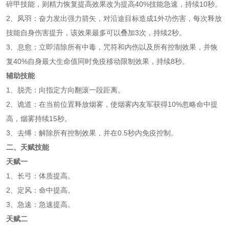
碎甲技能，则精力恢复提高效果改为提高40%技能急速，持续10秒。
2、凤羽：奋力发出强力箭矢，对沿途目标造成1外功伤害，每次释放
技能自身伤害提升，该效果最多可以叠加3次，持续2秒。
3、息愈：立即清除所有中毒，咒符和内伤以及所有控制效果，并恢
复40%自身最大生命值同时免疫移动限制效果，持续8秒。
辅助技能
1、脱壳：向指定方向翻滚一段距离。
2、诡道：在当前位置释放烟雾，使烟雾内友军获得10%忽略命中提
高，烟雾持续15秒。
3、去缚：解除所有控制效果，并在0.5秒内免疫控制。
二、天赋技能
天赋一
1、长弓：体质提高。
2、定风：命中提高。
3、急速：急速提高。
天赋二