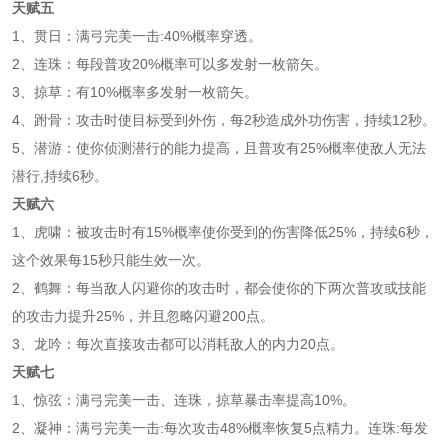
天赋五
1、贯日：满弓完美一击:40%概率穿透。
2、连珠：每段普攻20%概率可以多发射一枚箭矢。
3、掠草：有10%概率多发射一枚箭矢。
4、跗骨：攻击时使目标受到外伤，每2秒造成外功伤害，持续12秒。
5、潜游：使你侦测潜行的能力提高，且普攻有25%概率使敌人无法
潜行,持续6秒。
天赋六
1、虎啸：被攻击时有15%概率使你受到的伤害降低25%，持续6秒，
这个效果每15秒只能生效一次。
2、鹤舞：每当敌人闪避你的攻击时，都会使你的下两次普攻或技能
的攻击力提升25%，并且忽略闪避200点。
3、龙吟：每次直接攻击都可以消耗敌人的内力20点。
天赋七
1、惊弦：满弓完美一击、连珠，掠草暴击率提高10%。
2、凝神：满弓完美一击:每次攻击48%概率恢复5点精力。连珠:每发