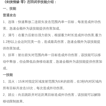
《剑侠情缘·零》烈羽武学技能介绍：
一、技能
普通攻击
1、连珠：快速释放二连箭矢攻击范围内单一目标，每发造成外功伤
害。急速会额外为该技能提供伤害加成。
2、满弓：在蓄力后射出强力箭矢，根据蓄力时长造成外功伤害,蓄力
1.2秒以上会达到完美一击，造成最高伤害，急速会额外为该技能提
供伤害加成。
3、掠草：射出箭矢对范围内单一目标造成外功伤害，该技能可以移
动中释放，但会降低自身移动速度，急速会额外为该技能提供伤害加
成。
一技能
1、流火：15米对指定区域发射范围为5米的箭雨，在3秒内对区域内
所有目标共攻击10次，每次造成外功伤害。
2、踏云：向后跳跃并对近距离目标造成外功伤害，该技能可以解除
移动限制效果。