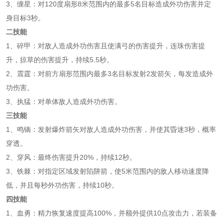
3、缠星：对120度扇形8米范围内的最多5名目标造成外功伤害并定
身目标3秒。
二技能
1、碎甲：对敌人造成外功伤害且使满弓的伤害提升，连珠伤害提
升，掠草的伤害提升，持续5.5秒。
2、震霆：对前方扇形范围内最多3名目标发射2发箭矢，每发造成外
功伤害。
3、执猛：对单体敌人造成外功伤害。
三技能
1、鸣镝：发射爆炸箭矢对敌人造成外功伤害，并使其昏迷3秒，概率
穿透。
2、穿风：最终伤害提升20%，持续12秒。
3、铁棘：对指定区域发射陷阱箭，使5米范围内的敌人移动速度降
低，并且每秒外功伤害，持续10秒。
四技能
1、血勇：精力恢复速度提高100%，并额外提供10点攻击力，若装备