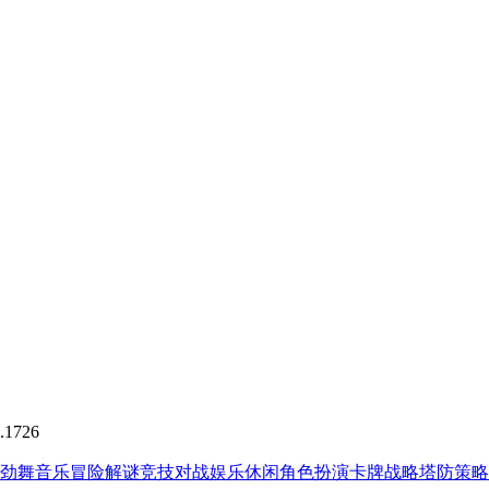
1726
劲舞音乐
冒险解谜
竞技对战
娱乐休闲
角色扮演
卡牌战略
塔防策略