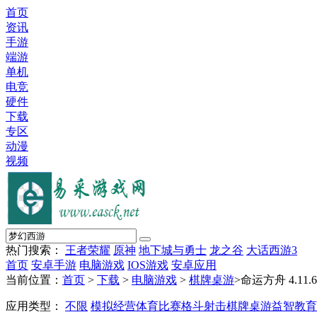
首页
资讯
手游
端游
单机
电竞
硬件
下载
专区
动漫
视频
热门搜索：
王者荣耀
原神
地下城与勇士
龙之谷
大话西游3
首页
安卓手游
电脑游戏
IOS游戏
安卓应用
当前位置：
首页
>
下载
>
电脑游戏
>
棋牌桌游
>命运方舟 4.11.6.
应用类型：
不限
模拟经营
体育比赛
格斗射击
棋牌桌游
益智教育