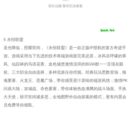
5 永恒联盟
圣光降临，照耀世间，《永恒联盟》是一款正版IP授权的复古奇迹手
游。游戏采用当下先进的技术将端游画面完美还原，冰风谷呼啸的寒
风、仙踪林的鸟语花香、血色城堡激情澎湃的BGM都一一呈现在眼
前。三大职业自由选择，多种流派任你挖掘。经典玩法悉数登场，狼
魂要塞、火龙王、恶魔广场，带你感受原汁原味的端游风情；激情PK
问鼎大陆，攻城战、赤色要塞，带你体验热血沸腾的战斗场面。手执
大天使，斩尽世间诸多恶，全地图野外自由探索的模式，更有内置会
员免费等你领取。