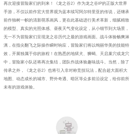
再次迎接冒险家们的到来！《龙之谷2》作为龙之谷IP的正版大世界
手游，不仅以前作宏大世界观为蓝本续写阿尔特里亚的传说，还继承
前作独树一帜的清新萌系画风，更在此基础进行美术革新，细腻精致
的模型、真实的光照体感、昼夜天气变化设定，从小细节到大场景，
无一不为冒险家们呈现龙之谷历代之最的游戏画面。战斗体验畅爽淋
漓，在指尖翻飞之际操作瞬时响应，冒险家们将以绚丽华美的技能特
效，开展独属于你的旅程！在熟悉的地狱犬、狮蝎、天启巢穴或龙穴
中，冒险家小队还将再次集结，团队作战体验趣味战斗。当然，除了
传承之外，《龙之谷2》也将引入非对称竞技玩法，配合超大面积大
地图、动态成长的城市、野外奇遇、暗区等众多前沿设定，给你前所
未有的游戏体验。