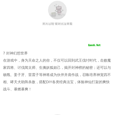
7 封神幻想世界
在游戏中，身为天命之人的你，不仅可以回到武王伐纣时代，击败魔
家四将、讨伐闻太师、生擒妖狐妲己，揭开封神榜的秘密；还可以与
杨戬、姜子牙、雷震子等神将成为伙伴并肩作战，召唤培养神宠四不
相、哮天犬助阵杀敌，搭配DIY各类经典法宝，体验神仙打架的爽快
战斗、暴燃暴爽！