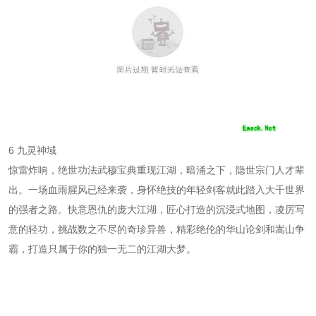
6 九灵神域
惊雷炸响，绝世功法武穆宝典重现江湖，暗涌之下，隐世宗门人才辈
出。一场血雨腥风已经来袭，身怀绝技的年轻剑客就此踏入大千世界
的强者之路。快意恩仇的庞大江湖，匠心打造的沉浸式地图，凌厉写
意的轻功，挑战数之不尽的奇珍异兽，精彩绝伦的华山论剑和嵩山争
霸，打造只属于你的独一无二的江湖大梦。