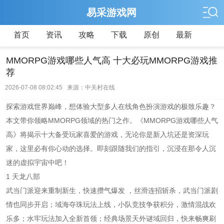
易采游戏网
首页
资讯
攻略
下载
原创
最新
MMORPG游戏哪些人气高 十大必玩MMORPG游戏推
荐
2026-07-08 08:02:45 来源：中关村在线
探索游戏世界巅峰，想体验大型多人在线角色扮演游戏的极致乐趣？
本文带你领略MMORPG领域的热门之作。《MMORPG游戏哪些人气
高》将揭示十大备受玩家喜爱的游戏，无论你是新入坑还是资深玩
家，这里必有你心动的选择。即刻跟随我们的指引，沉浸在那令人沉
迷的虚拟宇宙中吧！
1 天龙八部
武当门派迎来重制新生，快速攒气爆发 ，丝滑连招斩杀，武当门派剧
情也同步开启；域海夺珠玩法上线，小队竞技争获积分，激情混战欢
乐多；水牢玩法加入全新首领；经典场景天外谜域回归，快来畅爽刷