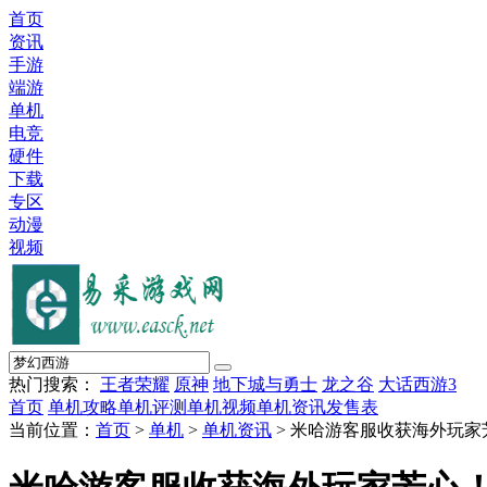
首页
资讯
手游
端游
单机
电竞
硬件
下载
专区
动漫
视频
热门搜索：
王者荣耀
原神
地下城与勇士
龙之谷
大话西游3
首页
单机攻略
单机评测
单机视频
单机资讯
发售表
当前位置：
首页
>
单机
>
单机资讯
> 米哈游客服收获海外玩