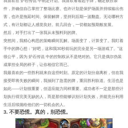
我喜欢在
炉石传说
中制定计划。我喜欢看着起手牌，确定获胜条
件，并确信自己掌控了整场比赛。也许计划是保护场面并持续输出伤
害，也许是拖延时间、保留解牌，坚持到后期一波翻盘。无论哪种方
式，有计划都让人感觉良好。前几回合，一切都如预期般发展。
然后，对手打出了一张我从未预料到的牌。
突然间，我精心构思的策略瞬间瓦解。场面变了，计算变了。我盯着
手中的牌心想：“好吧，这和我30秒前玩的完全是另一场游戏了。”这
很公平，因为
炉石传说
中的控制权从不是绝对的。它只是偶尔伪装
成掌控全局的样子，让你相信它而已。
我最喜欢的一些胜利就来自这些时刻。原定的计划分崩离析，但在我
接受即将失败的瞬间，我抽到了急需的牌，重回胜利轨道。生活也是
如此——计划很重要，但适应能力同样重要。成功者不一定是那些计
划执行得完美无缺的人，而是那些能够识别计划失效，并能充分利用
生活后续抛给他们的一切机会的人。
3. 不要恐慌。真的，别恐慌。