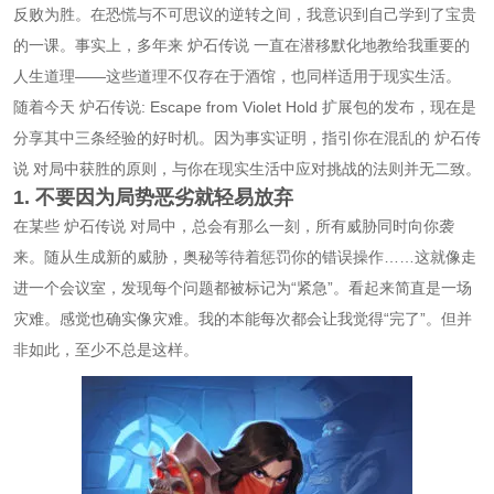
反败为胜。在恐慌与不可思议的逆转之间，我意识到自己学到了宝贵
的一课。事实上，多年来
炉石传说
一直在潜移默化地教给我重要的
人生道理——这些道理不仅存在于酒馆，也同样适用于现实生活。
随着今天
炉石传说: Escape from Violet Hold
扩展包的发布，现在是
分享其中三条经验的好时机。因为事实证明，指引你在混乱的
炉石传
说
对局中获胜的原则，与你在现实生活中应对挑战的法则并无二致。
1. 不要因为局势恶劣就轻易放弃
在某些
炉石传说
对局中，总会有那么一刻，所有威胁同时向你袭
来。随从生成新的威胁，奥秘等待着惩罚你的错误操作……这就像走
进一个会议室，发现每个问题都被标记为“紧急”。看起来简直是一场
灾难。感觉也确实像灾难。我的本能每次都会让我觉得“完了”。但并
非如此，至少不总是这样。