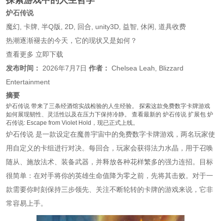
炉石传说
魔幻, 卡牌, 半Q版, 2D, 回合, unity3D, 益智, 休闲, 道具收费
热潮逐渐褪去的今天，它的现状又是如何？
查看更多 立即下载
发布时间：
2026年7月7日
作者：
Chelsea Leah, Blizzard
Entertainment
摘要
炉石传说
带来了三条经酒馆实战检验的人生经验。 探索这款免费数字卡牌游戏
如何展现韧性、灵活性以及在压力下保持冷静。 查看最新的
炉石传说
扩展包
炉
石传说: Escape from Violet Hold
，现已正式上线。
炉石传说
是一款设定在魔兽宇宙中的免费数字卡牌游戏，两名玩家使
用自定义的卡组进行对决。每回合，玩家会获得法力水晶，用于召唤
随从、施放法术、装备武器，并释放各种花样繁多的强力连招。目标
很简单：在对手将你的英雄生命值降为零之前，先将其击败。对于一
款需要你时刻保持三步领先、关注不断轮转的卡牌的游戏来说，它非
常容易上手。