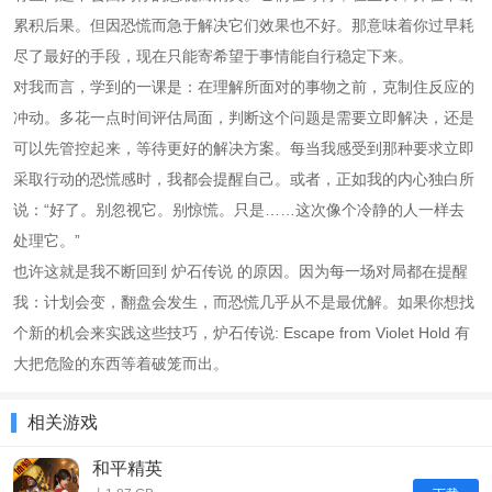
累积后果。但因恐慌而急于解决它们效果也不好。那意味着你过早耗
尽了最好的手段，现在只能寄希望于事情能自行稳定下来。
对我而言，学到的一课是：在理解所面对的事物之前，克制住反应的
冲动。多花一点时间评估局面，判断这个问题是需要立即解决，还是
可以先管控起来，等待更好的解决方案。每当我感受到那种要求立即
采取行动的恐慌感时，我都会提醒自己。或者，正如我的内心独白所
说：“好了。别忽视它。别惊慌。只是……这次像个冷静的人一样去
处理它。”
也许这就是我不断回到
炉石传说
的原因。因为每一场对局都在提醒
我：计划会变，翻盘会发生，而恐慌几乎从不是最优解。如果你想找
个新的机会来实践这些技巧，
炉石传说: Escape from Violet Hold
有
大把危险的东西等着破笼而出。
相关游戏
和平精英