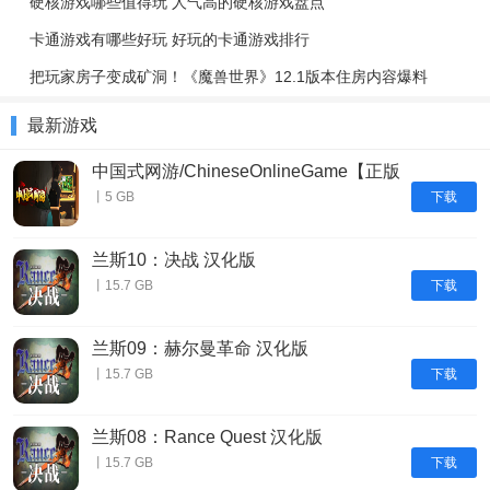
硬核游戏哪些值得玩 人气高的硬核游戏盘点
卡通游戏有哪些好玩 好玩的卡通游戏排行
把玩家房子变成矿洞！《魔兽世界》12.1版本住房内容爆料
最新游戏
中国式网游/ChineseOnlineGame【正版
账号】
下载
丨5 GB
兰斯10：决战 汉化版
下载
丨15.7 GB
兰斯09：赫尔曼革命 汉化版
下载
丨15.7 GB
兰斯08：Rance Quest 汉化版
下载
丨15.7 GB