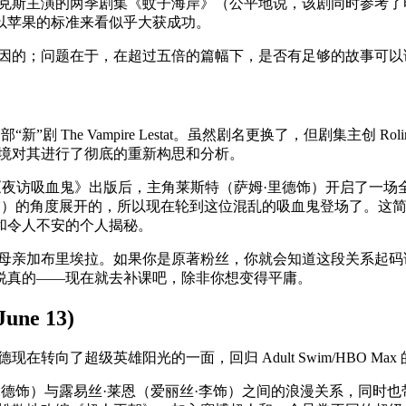
洛克斯主演的两季剧集《蚊子海岸》（公平地说，该剧同时参考了
以苹果的标准来看似乎大获成功。
是有原因的；问题在于，在超过五倍的篇幅下，是否有足够的故事可
 The Vampire Lestat。虽然剧名更换了，但剧集主创 R
语境对其进行了彻底的重新构思和分析。
《夜访吸血鬼》出版后，主角莱斯特（萨姆·里德饰）开启了一
森饰）的角度展开的，所以现在轮到这位混乱的吸血鬼登场了。这
和令人不安的个人揭秘。
的母亲加布里埃拉。如果你是原著粉丝，你就会知道这段关系起
说真的——现在就去补课吧，除非你想变得平庸。
June 13)
雄阳光的一面，回归 Adult Swim/HBO Max 的动画剧集 My 
奎德饰）与露易丝·莱恩（爱丽丝·李饰）之间的浪漫关系，同时