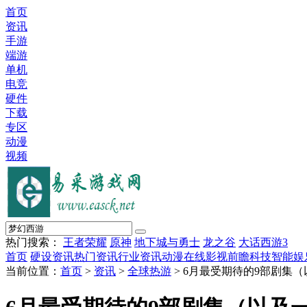
首页
资讯
手游
端游
单机
电竞
硬件
下载
专区
动漫
视频
热门搜索：
王者荣耀
原神
地下城与勇士
龙之谷
大话西游3
首页
硬设资讯
热门资讯
行业资讯
动漫在线
影视前瞻
科技智能
娱
当前位置：
首页
>
资讯
>
全球热游
> 6月最受期待的9部剧集