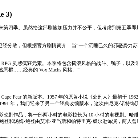
e 3)
ole》本月回归，迎来第四季。虽然给这部剧施加压力并不公平，但考虑
已经分散，但根据官方剧情简介，当“一个沉睡已久的邪恶势力
多的 RPG 灵感疯狂元素。本季将包含摇滚风格的战斗、鸭子，以及常规角色阵
恶棍……经典的 Vox Machs 风格。”
pe Fear 的新版本。1957 年的原著小说《处刑人》最初于 
991 年，我们迎来了另一个经典改编版本，这次由尼克·诺特饰
体平台最新的影改剧作品，将一部两小时的电影拉长为 10 小时的电视
鲍登和汤姆·鲍登由艾米·亚当斯和帕特里克·威尔逊饰演，两人