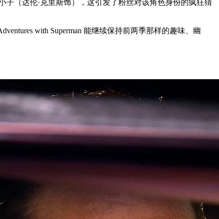
小子（达伦·克里斯饰），这引发了粉丝对该角色身份的疯狂猜
tures with Superman 能继续保持前两季那样的趣味、幽