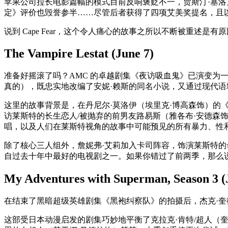
苹果公司拉长电影篇幅的模式目前反响褒贬不一，贾斯汀·塞
定》评价也毁誉参半……尽管后者获得了四项艾美奖提名，且
说到 Cape Fear，这个令人痛心的故事之所以不断被重述
The Vampire Lestat (June 7)
准备好摇滚了吗？AMC 的卓越剧集《夜访吸血鬼》已演变为一部“新”剧
真的），既忠实地改编了安妮·赖斯的同名小说，又通过现代
这里的故事背景是，在丹尼尔·莫洛伊（埃里克·博高森饰）的
访莱斯特的长生恋人/被抛弃的前男友路易斯（雅各布·安德
唱，以及人们在莱斯特视角的故事中可能预见的所有暴力、性
除了核心三人组外，詹妮弗·艾莉加入卡司阵容，饰演莱斯特
自过去十年中最好的电视剧之一。如果你错过了前两季，那么
My Adventures with Superman, Season 3 (
在结束了黑暗超级英雄剧集《黑袍纠察队》的拍摄后，杰克·奎德现在转向了超级英
这部受日本动漫启发的剧集巧妙地平衡了克拉克·肯特/超人（