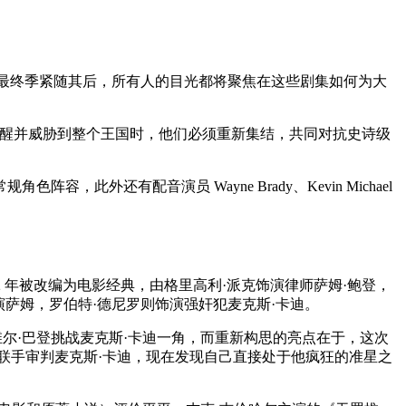
到第五季即最终季紧随其后，所有人的目光都将聚焦在这些剧集如何为大
苏醒并威胁到整个王国时，他们必须重新集结，共同对抗史诗级
容，此外还有配音演员 Wayne Brady、Kevin Michael
1962 年被改编为电影经典，由格里高利·派克饰演律师萨姆·鲍登，
演萨姆，罗伯特·德尼罗则饰演强奸犯麦克斯·卡迪。
剧。哈维尔·巴登挑战麦克斯·卡迪一角，而重新构思的亮点在于，这次
曾联手审判麦克斯·卡迪，现在发现自己直接处于他疯狂的准星之