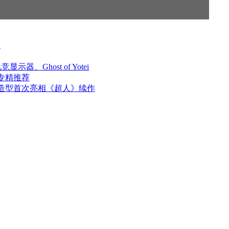
事
显示器、Ghost of Yotei
职业专精推荐
身战甲造型首次亮相《超人》续作