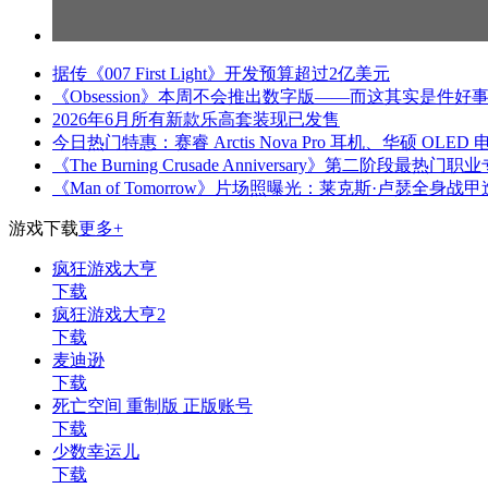
据传《007 First Light》开发预算超过2亿美元
《Obsession》本周不会推出数字版——而这其实是件好
2026年6月所有新款乐高套装现已发售
今日热门特惠：赛睿 Arctis Nova Pro 耳机、华硕 OLED 电竞
《The Burning Crusade Anniversary》第二阶段最热门
《Man of Tomorrow》片场照曝光：莱克斯·卢瑟全
游戏下载
更多+
疯狂游戏大亨
下载
疯狂游戏大亨2
下载
麦迪逊
下载
死亡空间 重制版 正版账号
下载
少数幸运儿
下载