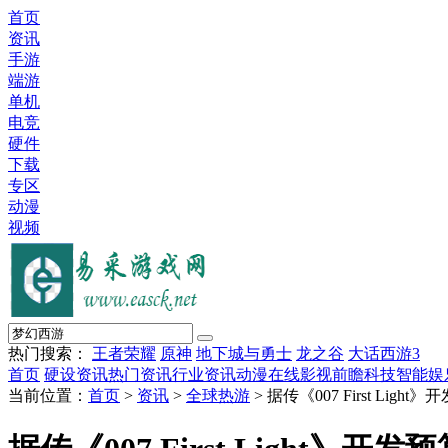
首页
资讯
手游
端游
单机
电竞
硬件
下载
专区
动漫
视频
热门搜索：
王者荣耀
原神
地下城与勇士
龙之谷
大话西游3
首页
硬设资讯
热门资讯
行业资讯
动漫在线
影视前瞻
科技智能
娱
当前位置：
首页
>
资讯
>
全球热游
> 据传《007 First Lig