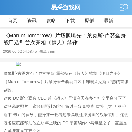
易采游戏网
首页
资讯
攻略
下载
原创
最新
《Man of Tomorrow》片场照曝光：莱克斯·卢瑟全身
战甲造型首次亮相《超人》续作
2026-06-02 04:08:45 来源：ign
詹姆斯·古恩发布了尼古拉斯·霍尔特在《超人》续集《明日之子》
（Man of Tomorrow）片场身着全套动力装甲饰演莱克斯·卢瑟的首张
剧照。
这位 DC 影业联合 CEO 兼《超人》导演今天在多个社交平台分享了
这张幕后照片。这张剧照让粉丝们得以一窥克拉克·肯特（大卫·科伦
斯韦 饰）的宿敌，他身穿一套看起来高度还原漫画的战争装甲。这套
装备应该能帮助他在明年上映的 DC 宇宙续作中与氪星之子，甚至是
布莱尼亚克正面交锋。