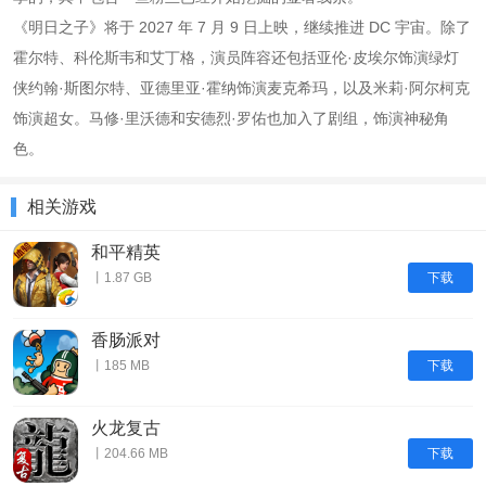
《明日之子》将于 2027 年 7 月 9 日上映，继续推进 DC 宇宙。除了
霍尔特、科伦斯韦和艾丁格，演员阵容还包括亚伦·皮埃尔饰演绿灯
侠约翰·斯图尔特、亚德里亚·霍纳饰演麦克希玛，以及米莉·阿尔柯克
饰演超女。马修·里沃德和安德烈·罗佑也加入了剧组，饰演神秘角
色。
相关游戏
和平精英
下载
丨1.87 GB
香肠派对
下载
丨185 MB
火龙复古
下载
丨204.66 MB