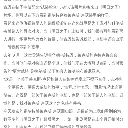
古恩在帖子中仅配文“试装检查”，确认该照片直接来自《明日之子》
片场。你可以在下方看到霍尔特穿着莱克斯·卢瑟装甲的样子。
看起来这位仇视氪星人的超级反派制造这套战甲是为了应对与科伦斯
韦版超人的再次对决。当《明日之子》上映时，我们很有可能看到两
人进行一场更势均力敌的较量，但古恩曾告诉粉丝，电影中还会出现
一段意想不到的联手。
去年 9 月，这位导演告诉霍华德·斯特恩，莱克斯和克拉克将会合
作。当时他们要对抗谁还是个谜，但我们现在大概可以猜到，当时预
告的“更大威胁”是拉尔斯·艾丁格真人饰演的布莱尼亚克。
“这是一个关于莱克斯·卢瑟和超人在某种程度上不得不合作，去对抗
一个更强大、更强大威胁的故事，”古恩当时表示，“而且情况比这更
复杂。这既是一部关于莱克斯的电影，也是一部关于超人的电影。遗
憾的是，我对莱克斯·卢瑟这个角色很有共鸣。”
今天发布的霍尔特版莱克斯·卢瑟回归照，是目前为止我们看到的为
数不多的《明日之子》幕后照之一。第一张剧照是在上个月开拍时分
享的，其中包含一些粉丝已经开始挖掘的显著线索。