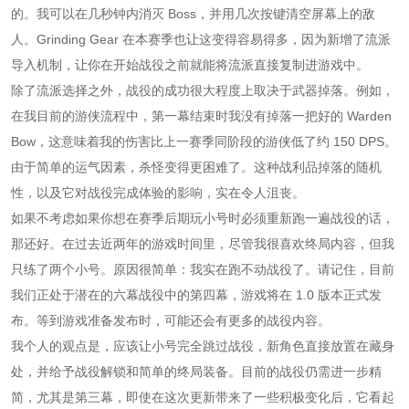
的。我可以在几秒钟内消灭 Boss，并用几次按键清空屏幕上的敌
人。Grinding Gear 在本赛季也让这变得容易得多，因为新增了流派
导入机制，让你在开始战役之前就能将流派直接复制进游戏中。
除了流派选择之外，战役的成功很大程度上取决于武器掉落。例如，
在我目前的游侠流程中，第一幕结束时我没有掉落一把好的 Warden
Bow，这意味着我的伤害比上一赛季同阶段的游侠低了约 150 DPS。
由于简单的运气因素，杀怪变得更困难了。这种战利品掉落的随机
性，以及它对战役完成体验的影响，实在令人沮丧。
如果不考虑如果你想在赛季后期玩小号时必须重新跑一遍战役的话，
那还好。在过去近两年的游戏时间里，尽管我很喜欢终局内容，但我
只练了两个小号。原因很简单：我实在跑不动战役了。请记住，目前
我们正处于潜在的六幕战役中的第四幕，游戏将在 1.0 版本正式发
布。等到游戏准备发布时，可能还会有更多的战役内容。
我个人的观点是，应该让小号完全跳过战役，新角色直接放置在藏身
处，并给予战役解锁和简单的终局装备。目前的战役仍需进一步精
简，尤其是第三幕，即使在这次更新带来了一些积极变化后，它看起