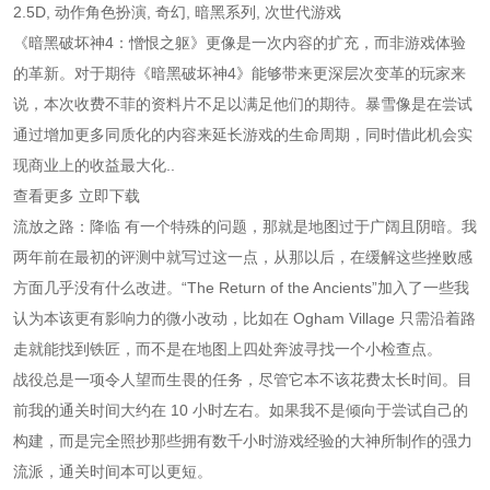
2.5D, 动作角色扮演, 奇幻, 暗黑系列, 次世代游戏
《暗黑破坏神4：憎恨之躯》更像是一次内容的扩充，而非游戏体验
的革新。对于期待《暗黑破坏神4》能够带来更深层次变革的玩家来
说，本次收费不菲的资料片不足以满足他们的期待。暴雪像是在尝试
通过增加更多同质化的内容来延长游戏的生命周期，同时借此机会实
现商业上的收益最大化..
查看更多 立即下载
流放之路：降临 有一个特殊的问题，那就是地图过于广阔且阴暗。我
两年前在最初的评测中就写过这一点，从那以后，在缓解这些挫败感
方面几乎没有什么改进。“The Return of the Ancients”加入了一些我
认为本该更有影响力的微小改动，比如在 Ogham Village 只需沿着路
走就能找到铁匠，而不是在地图上四处奔波寻找一个小检查点。
战役总是一项令人望而生畏的任务，尽管它本不该花费太长时间。目
前我的通关时间大约在 10 小时左右。如果我不是倾向于尝试自己的
构建，而是完全照抄那些拥有数千小时游戏经验的大神所制作的强力
流派，通关时间本可以更短。