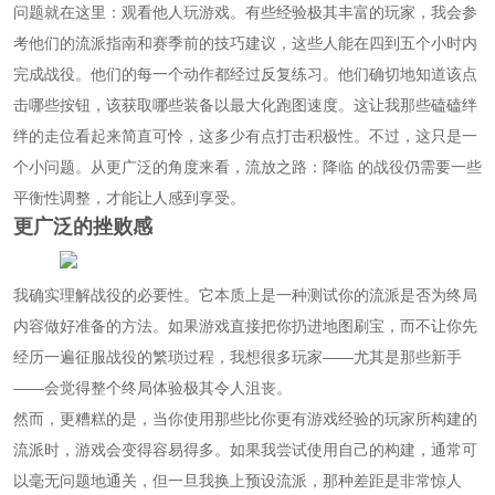
问题就在这里：观看他人玩游戏。有些经验极其丰富的玩家，我会参
考他们的流派指南和赛季前的技巧建议，这些人能在四到五个小时内
完成战役。他们的每一个动作都经过反复练习。他们确切地知道该点
击哪些按钮，该获取哪些装备以最大化跑图速度。这让我那些磕磕绊
绊的走位看起来简直可怜，这多少有点打击积极性。不过，这只是一
个小问题。从更广泛的角度来看，流放之路：降临 的战役仍需要一些
平衡性调整，才能让人感到享受。
更广泛的挫败感
我确实理解战役的必要性。它本质上是一种测试你的流派是否为终局
内容做好准备的方法。如果游戏直接把你扔进地图刷宝，而不让你先
经历一遍征服战役的繁琐过程，我想很多玩家——尤其是那些新手
——会觉得整个终局体验极其令人沮丧。
然而，更糟糕的是，当你使用那些比你更有游戏经验的玩家所构建的
流派时，游戏会变得容易得多。如果我尝试使用自己的构建，通常可
以毫无问题地通关，但一旦我换上预设流派，那种差距是非常惊人