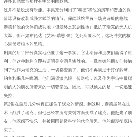
许多其他章节那样有明显的幽默感。
这并不是说没有乐趣。本集充分利用了“泰德”将他的房车和普通的保
龄球设备改装成强大武器的情节。保龄球馆里有一场史诗般的枪战，
泰德和他的伙伴们成功地（但最终是悲剧性地）抵抗了瑞克的无人机
大军。但正如布伦达（艾米·瑞恩 饰）之死所显示的，这场冲突的核
心潜伏着根本的黑暗。
剧集的后半部分真实地凸显了这一事实。它让泰德和朋友们赢得了胜
利，但这种胜利立即被证明是空洞且惨胜的。一旦泰德的朋友们接触
到了他作为瑞克的生活，一切都变质了。他们不再满足于打保龄球、
钓鱼和喝几杯啤酒。他们渴望激光眼、传送枪，以及作为宇宙中最聪
明的人的朋友所带来的一切奢侈品。因此，可以预见的是，一切迅速
失控。
第2集在最后几分钟真正抓住了观众的情感。到这时，泰德虽然在技
术上战胜了瑞克，但他已经在所有关键方面变成了瑞克。他赶走了朋
友，他深感不快乐，并被周围超级科学的代价所累。他的假期彻底结
束了。