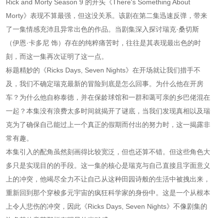
Rick and Morty Season 9 的开头《There's Something About
Morty》表现不算最强，但这没关系。该剧在第二集迅速反弹，带来
了一集情感充沛且异常出色的作品。当剧集深入探讨瑞克·桑切斯
（伊恩·卡多尼 饰）存在的纯粹痛苦时，往往是其表现最出色的时
刻，而这一集再次证明了这一点。
标题精妙的《Ricks Days, Seven Nights》在开场就让我们措手不
及，我们不确定瑞克最新的冒险到底是怎么回事。为什么他在开房
车？为什么他自称泰德，并在保龄球馆和一群和蔼可亲的乡巴佬混在
一起？本集没有浪费太多时间就揭开了谜底，当我们发现真相以及瑞
克为了确保自己能过上一个真正的假期而付出的努力时，这一揭露非
常有趣。
本集引入的配角虽然刻画得比较宽泛，但也还算不错。但这些角色大
多只是实现目的的手段。这一集的核心是瑞克与自己直接且字面意义
上的冲突，他竭尽全力不让自己从这种田园诗般的生活中被拽出来，
重新回到那个穿梭多元宇宙的疯狂科学家的身份中。这是一个从根本
上令人悲伤的冲突，因此《Ricks Days, Seven Nights》不像剧集的