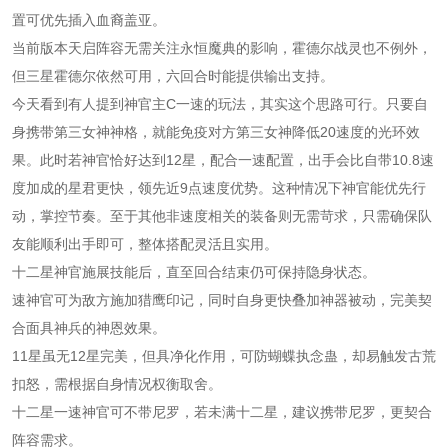
置可优先插入血裔盖亚。
当前版本天启阵容无需关注永恒魔典的影响，霍德尔战灵也不例外，
但三星霍德尔依然可用，六回合时能提供输出支持。
今天看到有人提到神官主C一速的玩法，其实这个思路可行。只要自
身携带第三女神神格，就能免疫对方第三女神降低20速度的光环效
果。此时若神官恰好达到12星，配合一速配置，出手会比自带10.8速
度加成的星君更快，领先近9点速度优势。这种情况下神官能优先行
动，掌控节奏。至于其他非速度相关的装备则无需苛求，只需确保队
友能顺利出手即可，整体搭配灵活且实用。
十二星神官施展技能后，直至回合结束仍可保持隐身状态。
速神官可为敌方施加猎鹰印记，同时自身更快叠加神器被动，完美契
合面具神兵的神恩效果。
11星虽无12星完美，但具净化作用，可防蝴蝶执念蛊，却易触发古荒
扣怒，需根据自身情况权衡取舍。
十二星一速神官可不带尼罗，若未满十二星，建议携带尼罗，更契合
阵容需求。