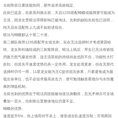
当前阵容注重技能协同，硬件追求高效稳定。
此前已提及，在新系列推出前，天启1235搭配蝴蝶或狐狸更可能成为
主流，因龙女受暗法罪障影响已被淘汰。光刺的缺陷先前也已说明，
纯天启在适配性上九成不如前述组合。
暗法与蝴蝶默认十星二十潜。
第二梯队推荐1235搭配琴女或光刺，实在无法选择时才考虑莱因哈
特、龙女和剑魂组成的三刺客阵容。暗法上线后，琴女已无法有效抵
挡敌方怒气爆发伤害，连主流双焰的持续掉血也防不住，功能性大打
折扣，但其先手速度优势仍具一定作用。龙女处境更差，但在无替代
选择时仍可一用，11星龙女能为主C提供宿压效果，只要避免成为最
低生命单位，也不必追求最高攻击力，便可勉强触发霍德尔与永恒魔
典的增益机制。
当前光刺的优势在于暗法四技能被动使法身翻倍，且光矛神兵可全场
叠加一层火，但刺客位置整体地位仍显不足。
蝴蝶的优势:
速度提升5%，你上场而对手未上，便形成全队速度压制；开局两回