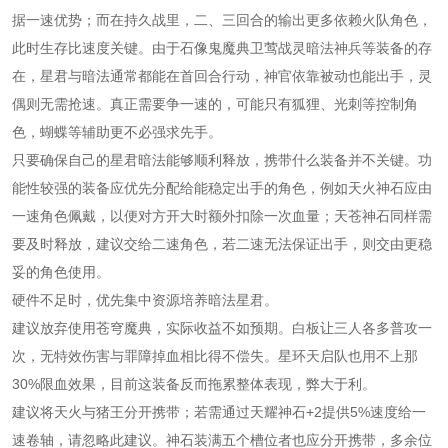
据一速优势；而在持久战里，二、三回合的输出更多依赖火队角色，
此时生存比速度关键。由于石像鬼魔典卫莺战灵暗法神兵等装备的存
在，星君与暗法通常都能在首回合行动，神官依靠被动也能出手，灵
偶则无需抢速。真正需要争一速的，可能只有狐狸、光刺等控制角
色，蝴蝶等辅助更不必强求先手。
只要确保自己的星君暗法能够顺利释放，携带什么装备并不关键。功
能性较强的装备应优先分配给能稳定出手的角色，例如天火神石应由
一速角色佩戴，以便对方开大时额外扣除一次血量；天苍神石同样需
要及时释放，建议交给二速角色，若二速无法保证出手，则交由更稳
妥的角色使用。
硬件不足时，优先集中资源培养暗法星君。
建议放弃使用苍穹魔典，实际收益不如预期。白板让三人各多普攻一
次，无特效伤害与罪障掉血相比得不偿失。星环天启队也用不上那
30%限血效果，目前这装备反而拖累整体表现，弊大于利。
建议将天火与猪王分开携带；若需通过天耀神石+2提供5%速度给一
速卷轴，请忽略此建议。神石装满五个槽位者也应分开携带，多余位