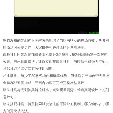
熊猫发布的光刺神兵觉醒效果新增了与暗法联动的在场特效，两者同
时激活时表现更佳，大家快去相关讨论区分享看法吧。
白板神兵附带双焰加成并随机提升3点属性，50%概率触发一次解控
效果。若已抽取暗法，建议立即获取此神兵，与暗法形成强力搭配，
延迟抽取将缩短其有效使用周期。
相比满阶，虽少了20怒气增伤和概率优势，但觉醒后开局自带无量与
全员20%速度加成，三回合内即可完成完整增益循环。
暗法神兵与光刺神兵解控对比，光刺明显弱势，难道真是设计上的刻
意针对？
暗法搭配神兵，侧重协同触发暗法的罪障掉血机制，哪方动作多，哪
方便更快被淘汰。