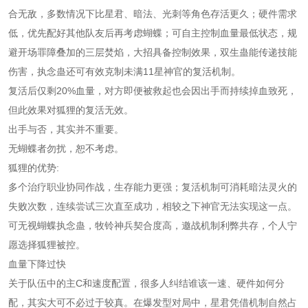
合无敌，多数情况下比星君、暗法、光刺等角色存活更久；硬件需求
低，优先配好其他队友后再考虑蝴蝶；可自主控制血量最低状态，规
避开场罪障叠加的三层焚焰，大招具备控制效果，双生蛊能传递技能
伤害，执念蛊还可有效克制未满11星神官的复活机制。
复活后仅剩20%血量，对方即便被救起也会因出手而持续掉血致死，
但此效果对狐狸的复活无效。
出手与否，其实并不重要。
无蝴蝶者勿扰，恕不考虑。
狐狸的优势:
多个治疗职业协同作战，生存能力更强；复活机制可消耗暗法灵火的
失败次数，连续尝试三次直至成功，相较之下神官无法实现这一点。
可无视蝴蝶执念蛊，牧铃神兵契合度高，邀战机制利弊共存，个人宁
愿选择狐狸被控。
血量下降过快
关于队伍中的主C和速度配置，很多人纠结谁该一速、硬件如何分
配，其实大可不必过于较真。在爆发型对局中，星君凭借机制自然占