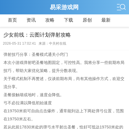
易采游戏网
首页
资讯
攻略
下载
原创
最新
少女前线：云图计划弹射攻略
2026-05-31 17:02:41 来源：中关村在线
弹射技巧分享：圣餐模式通关小窍门
本次小游戏弹射吧圣餐地图固定，可控性高。我将分享一些前期布局
技巧，帮助大家优化策略，提升分数表现。
关于模式机制不再赘述，仅谈前期布局，尚有其他操作方式，欢迎交
流分享。
圣餐接触墙或地时，速度会降低。
弓不必拉满以降低初始速度
在19750米前可自由点击爆炸，通常能到达上下两处弹弓位置，范围
在19750米左右。
若从此前17830米处的弹弓水平射出圣餐，恰好可抵达19750米处的