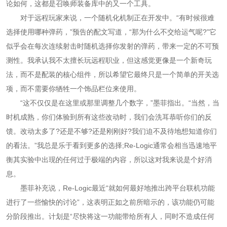
论如何，这都是召唤师装备库中的又一个工具。
对于远程玩家来说，一个随机化机制正在开发中。“有时候很难
选择使用哪种弹药，”预告的配文写道，“那为什么不交给运气呢?”它
似乎会在每次连续射击时随机选择你发射的弹药，带来一定的不可预
测性。我承认我不太擅长玩远程职业，但这感觉更像是一个新奇玩
法，而不是配装的核心组件，所以希望它最终只是一个简单的开关选
项，而不需要你牺牲一个饰品栏位来使用。
“这不仅仅是在这里或那里调整几个数字，”墨菲指出。“当然，当
时机成熟，你们体验到所有这些改动时，我们会洗耳恭听你们的反
馈。改动太多了?还是不够?还是刚刚好?我们迫不及待地想知道你们
的看法。”我总是乐于看到更多的选择;Re-Logic通常会相当迅速地平
衡其实验中出现的任何过于极端的内容，所以这对我来说是个好消
息。
墨菲补充说，Re-Logic最近“就如何最好地推出跨平台联机功能
进行了一些愉快的讨论”，这表明正如之前所暗示的，该功能仍可能
分阶段推出。计划是“尽快将这一功能带给所有人，同时不造成任何