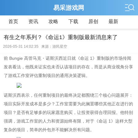
易采游戏网
首页
资讯
攻略
下载
原创
最新
有生之年系列？《命运1》重制版最新消息来了
2026-05-31 14:02:35 来源：游民星空
前 Bungie 高管马克・诺斯沃西近日就《命运 1》重制版的市场传闻
发表看法，他既未证实也未否认该项目的存在，而是从商业视角分享
了游戏工作室评估重制项目的通用决策逻辑。
诺斯沃西表示，任何重制项目的最终决定都围绕三个核心问题展开：
项目实际开发成本是多少？工作室需要为此搁置哪些其他正在进行的
项目？是否有足够多的玩家愿意购买，让投资获得合理回报。他特别
强调，游戏工作室的人力和资源始终有限，对于《命运 1》这样大型
复杂的项目，简单的外包并不能解决所有问题。