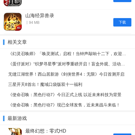
山海经异兽录
下载
丨94 MB
相关文章
《幻灵召唤师》「唤灵测试」启程！当钟声敲响十二下，欢迎踏入暗黑童话禁区...
《蛋仔派对》“织梦寻星季”派对季重磅开启！盲盒外观、活动攻略、主题关卡正式揭晓
无缝江湖世界！西山居新游《剑侠世界4：无限》今日首测开启
三星开天8首出！魔域口袋版双十一福利
《使命召唤：黑色行动7》今日正式上线 以近未来科技为背景
《使命召唤：黑色行动7》现已全球发售，近未来战斗来临！
最新游戏
最终幻想：零式HD