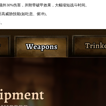
成额外30%伤害，并附带破甲效果，大幅缩短战斗时间。
高威胁技能(如吐息、俯冲)。
率。