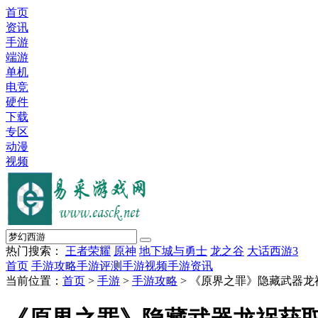
首页
资讯
手游
端游
单机
电竞
硬件
下载
专区
动漫
视频
热门搜索：
王者荣耀
原神
地下城与勇士
龙之谷
大话西游3
首页
手游攻略
手游评测
手游视频
手游资讯
当前位置：
首页
>
手游
>
手游攻略
> 《原界之罪》隐藏武器龙