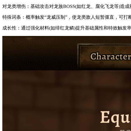
对龙类增伤：基础攻击对龙族BOSS(如红龙、腐化飞龙等)造
特殊词条：概率触发“龙威压制”，使龙类敌人短暂僵直，可打断
成长性：通过强化材料(如绯红龙鳞)提升基础属性和特效触发