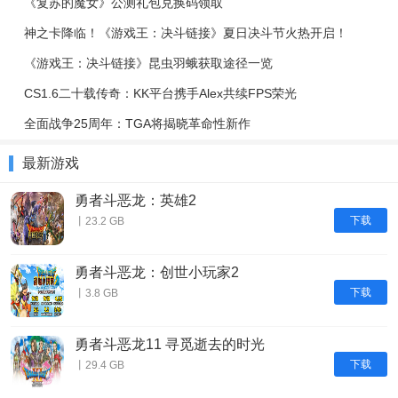
《复苏的魔女》公测礼包兑换码领取
神之卡降临！《游戏王：决斗链接》夏日决斗节火热开启！
《游戏王：决斗链接》昆虫羽蛾获取途径一览
CS1.6二十载传奇：KK平台携手Alex共续FPS荣光
全面战争25周年：TGA将揭晓革命性新作
最新游戏
勇者斗恶龙：英雄2
下载
丨23.2 GB
勇者斗恶龙：创世小玩家2
下载
丨3.8 GB
勇者斗恶龙11 寻觅逝去的时光
下载
丨29.4 GB