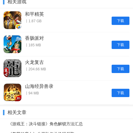
相关游戏
和平精英
下载
丨1.87 GB
香肠派对
下载
丨185 MB
火龙复古
下载
丨204.66 MB
山海经异兽录
下载
丨94 MB
相关文章
《游戏王：决斗链接》角色解锁方法汇总