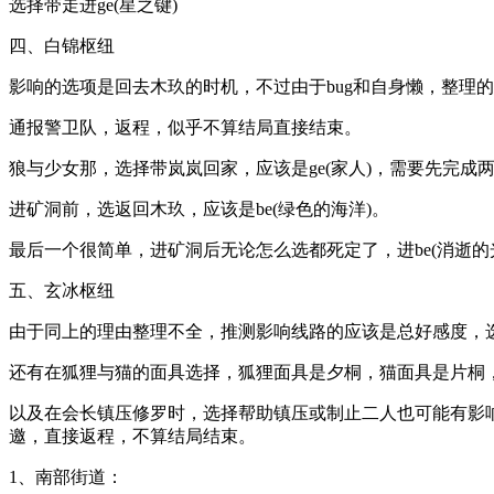
选择带走进ge(星之键)
四、白锦枢纽
影响的选项是回去木玖的时机，不过由于bug和自身懒，整理
通报警卫队，返程，似乎不算结局直接结束。
狼与少女那，选择带岚岚回家，应该是ge(家人)，需要先完成
进矿洞前，选返回木玖，应该是be(绿色的海洋)。
最后一个很简单，进矿洞后无论怎么选都死定了，进be(消逝的
五、玄冰枢纽
由于同上的理由整理不全，推测影响线路的应该是总好感度，
还有在狐狸与猫的面具选择，狐狸面具是夕桐，猫面具是片桐
以及在会长镇压修罗时，选择帮助镇压或制止二人也可能有影响
邀，直接返程，不算结局结束。
1、南部街道：