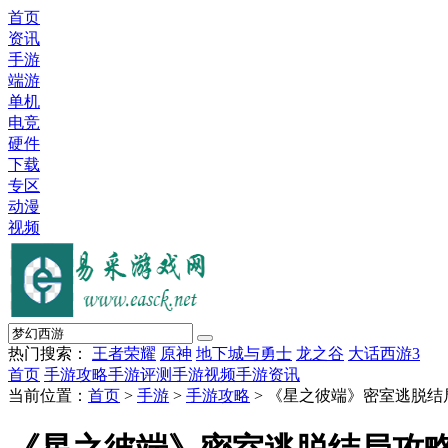
首页
资讯
手游
端游
单机
电竞
硬件
下载
专区
动漫
视频
热门搜索：
王者荣耀
原神
地下城与勇士
龙之谷
大话西游3
首页
手游攻略
手游评测
手游视频
手游资讯
当前位置：
首页
>
手游
>
手游攻略
> 《星之彼端》密室逃脱结