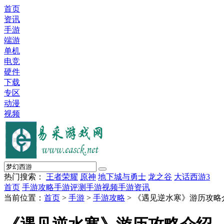
首页
资讯
手游
端游
单机
电竞
硬件
下载
专区
动漫
视频
热门搜索：
王者荣耀
原神
地下城与勇士
龙之谷
大话西游3
首页
手游攻略
手游评测
手游视频
手游资讯
当前位置：
首页
>
手游
>
手游攻略
> 《遇见逆水寒》游历攻略