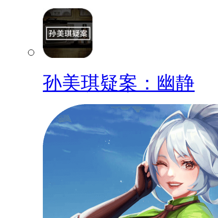
孙美琪疑案：幽静