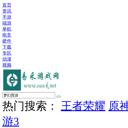
首页
资讯
手游
端游
单机
电竞
硬件
下载
专区
动漫
视频
热门搜索：
王者荣耀
原
游3