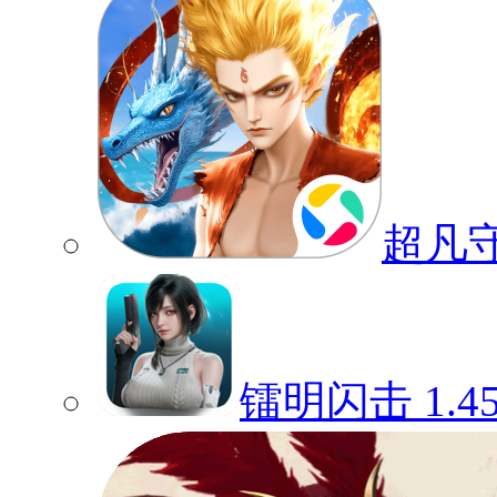
超凡
镭明闪击
1.4