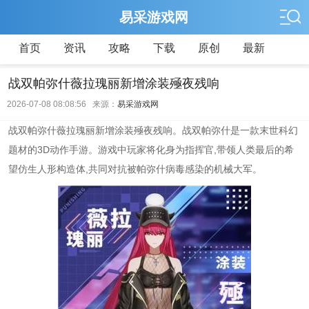
易采游戏网
首页
资讯
攻略
下载
原创
最新
战双帕弥什薇拉瑰丽新增涂装殛夜残响
2026-07-08 08:08:56 来源：
易采游戏网
战双帕弥什薇拉瑰丽新增涂装殛夜残响。战双帕弥什是一款末世科幻
题材的3D动作手游。游戏中玩家将化身为指挥官,带领人类最后的希
望仿生人形构造体,共同对抗被帕弥什病毒感染的机械大军。