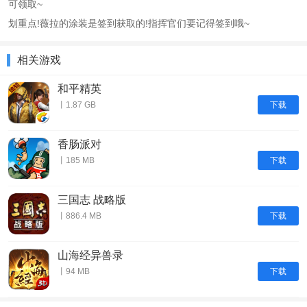
可领取~
划重点!薇拉的涂装是签到获取的!指挥官们要记得签到哦~
相关游戏
和平精英
下载
丨1.87 GB
香肠派对
下载
丨185 MB
三国志 战略版
下载
丨886.4 MB
山海经异兽录
下载
丨94 MB