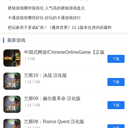
硬核游戏哪些值得玩 人气高的硬核游戏盘点
卡通游戏有哪些好玩 好玩的卡通游戏排行
把玩家房子变成矿洞！《魔兽世界》12.1版本住房内容爆料
最新游戏
中国式网游/ChineseOnlineGame【正版
账号】
下载
丨5 GB
兰斯10：决战 汉化版
下载
丨15.7 GB
兰斯09：赫尔曼革命 汉化版
下载
丨15.7 GB
兰斯08：Rance Quest 汉化版