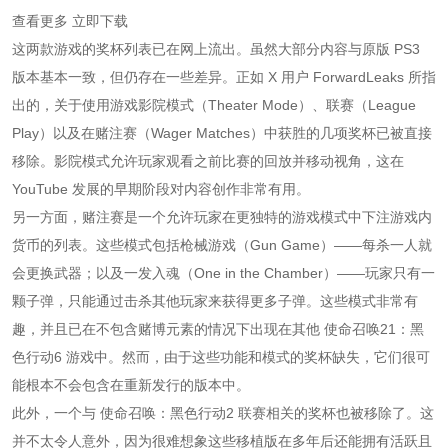
查看更多 立即下载
这两款游戏的奖杯列表已在网上流出。虽然大部分内容与原版 PS3
版本基本一致，但仍存在一些差异。正如 X 用户 ForwardLeaks 所指
出的，关于使用游戏影院模式（Theater Mode）、联赛（League
Play）以及在赌注赛（Wager Matches）中获胜的几项奖杯已被直接
移除。影院模式允许玩家观看之前比赛的回放并移动视角，这在
YouTube 发展的早期阶段对内容创作非常有用。
另一方面，赌注赛是一个允许玩家在更独特的游戏模式中下注游戏内
货币的列表。这些模式包括枪械游戏（Gun Game）——每杀一人就
会更换武器；以及一发入魂（One in the Chamber）——玩家只有一
颗子弹，只能通过击杀其他玩家来获得更多子弹。这些模式非常有
趣，并且已在不包含赌博元素的情况下出现在其他 使命召唤21：黑
色行动6 游戏中。然而，由于这些功能和模式的奖杯缺失，它们很可
能根本不会包含在重新发行的版本中。
此外，一个与 使命召唤：黑色行动2 联赛相关的奖杯也被移除了。这
并不太令人意外，因为很难想象这些移植版在多年后还能拥有活跃且