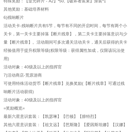
特殊奖励：【逆元碎片 - A2】*50,【破坏者装束】涂装*1
其他奖励：基础培养材料
6)残响断片
活动关卡-残响断片共有5节，每节有不同的开启时间，每节有两个小
关卡，第一关卡主要掉落【断片残章】，第二关卡主要掉落意识与少
量【断片残章】。活动期间可多次通关活动关卡，通关后获得的关卡
经验值用于提升权限等级(权限等级：获得属性加成，仅限该玩法使
用)
活动对象：40级及以上的指挥官
7)活动商店-荒原游商
可使用特殊活动货币【断片残章】兑换奖励(【断片残章】可通过残
响断片活动获得)
活动对象：40级及以上的指挥官
=奖励概览=
最新六星意识套装：【凯瑟琳】【巴顿】【腓特烈】
其他六星意识套装：【祖文远】【芭斯隆】【爱因斯坦娜】【汉娜】