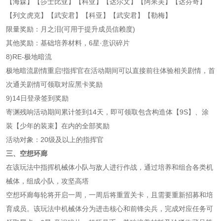
【海森】【莎士比亚】【科亚】【达尔文】【阿呆芙】【达芬奇】
【列文虎克】【武安君】【科亚】【武安君】【勒梅】
限量奖励：月之泪(可用于提升成员信赖度)
其他奖励：基础培养材料，6星·意识碎片
8)RE-极地暗流
极地暗流剧情重启!指挥官在活动期间可以直接前往体验相关剧情，首
次通关剧情可领取对应黑卡奖励
9)14日登录签到奖励
寄渊残响活动期间累计签到14天，即可领取包含构造体【9S】、涂
装【少年的装束】在内的全部奖励
活动对象：20级及以上的指挥官
三、空想环廊
在该玩法中指挥机械体小队与敌人进行作战，通过培养和组合各类机
械体，组成小队，攻坚高塔
空想环廊每轮将开启一周，一周后将重置关卡，且需要重新招募和培
育成员。该玩法中机械体分为进击核心和前锋尖兵，完成对应任务可