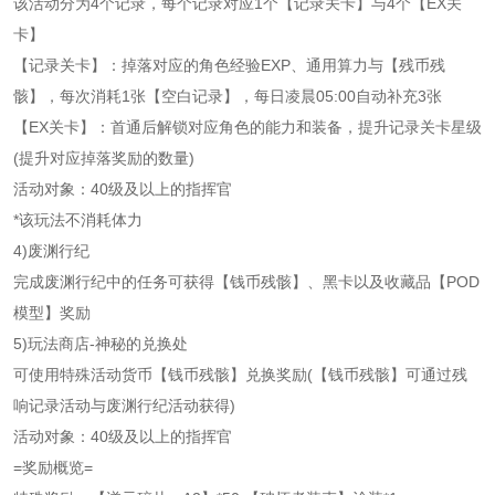
该活动分为4个记录，每个记录对应1个【记录关卡】与4个【EX关
卡】
【记录关卡】：掉落对应的角色经验EXP、通用算力与【残币残
骸】，每次消耗1张【空白记录】，每日凌晨05:00自动补充3张
【EX关卡】：首通后解锁对应角色的能力和装备，提升记录关卡星级
(提升对应掉落奖励的数量)
活动对象：40级及以上的指挥官
*该玩法不消耗体力
4)废渊行纪
完成废渊行纪中的任务可获得【钱币残骸】、黑卡以及收藏品【POD
模型】奖励
5)玩法商店-神秘的兑换处
可使用特殊活动货币【钱币残骸】兑换奖励(【钱币残骸】可通过残
响记录活动与废渊行纪活动获得)
活动对象：40级及以上的指挥官
=奖励概览=