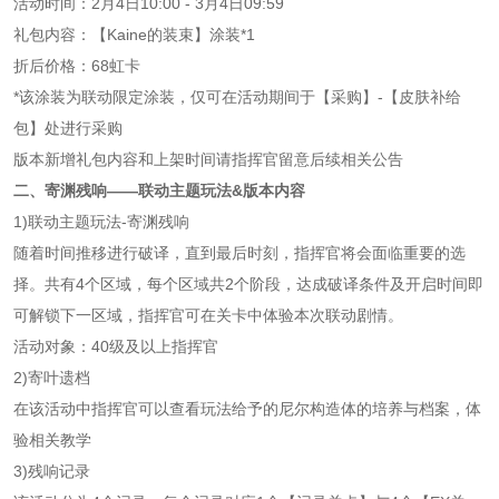
活动时间：2月4日10:00 - 3月4日09:59
礼包内容：【Kaine的装束】涂装*1
折后价格：68虹卡
*该涂装为联动限定涂装，仅可在活动期间于【采购】-【皮肤补给
包】处进行采购
版本新增礼包内容和上架时间请指挥官留意后续相关公告
二、寄渊残响——联动主题玩法&版本内容
1)联动主题玩法-寄渊残响
随着时间推移进行破译，直到最后时刻，指挥官将会面临重要的选
择。共有4个区域，每个区域共2个阶段，达成破译条件及开启时间即
可解锁下一区域，指挥官可在关卡中体验本次联动剧情。
活动对象：40级及以上指挥官
2)寄叶遗档
在该活动中指挥官可以查看玩法给予的尼尔构造体的培养与档案，体
验相关教学
3)残响记录