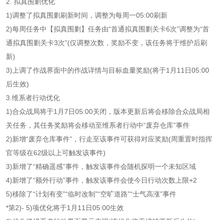
2. 拟真围剿优化
1)调整了拟真围剿刷新时间，调整为每周一05:00刷新
2)每周任务中【拟真围剿】任务由“首通拟真围剿关卡6次”调整为“首
通拟真围剿关卡3次”(仅调整次数，奖励不变，该任务将于维护后刷
新)
3)上调了作战界面中的作战详情与目标血量奖励(将于1月11日05:00
后生效)
3.维系者行动优化
1)合众战局将于1月7日05:00关闭，版本更新后将会移除合众战局相
关任务，其任务奖励将会移动至维系者行动中“废弃仓库”事件
2)新增“废弃仓库事件”，行走至该事件可获得对应奖励(周重置时指挥
官等级在62级以上可触发该事件)
3)新增了“精确遥感”事件，触发该事件会随机探明一个未知区域
4)新增了“额外行动”事件，触发该事件会使今日行动次数上限+2
5)移除了“计划有变”“临时改制”“空旷道路”“士气高涨”事件
*第2)- 5)项优化将于1月11日05:00生效