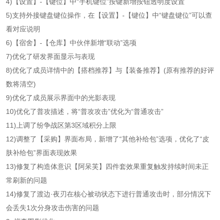
4)【设置】-【键位】中“手机键位”按键新增按钮透明度设置
5)支持外接键盘键位操作，在【设置】-【键位】中“键盘键位”可以查
看对应说明
6)【宿舍】-【仓库】中伙伴新增“联动”选项
7)优化了研发界面显示与表现
8)优化了成员详情中的【搭档推荐】与【装备推荐】(原有推荐的好评
数将清空)
9)优化了成员展示界面中的光影表现
10)优化了普攻描述，将“普攻攻击”优化为“普通攻击”
11)上调了纷争战区第3区域积分上限
12)调整了【采购】界面布局，新增了“其他补给包”选项，优化了“皮
肤补给包”界面表现效果
13)修复了构造体意识【阿呆芙】四件套效果重复触发持续时间未正
常刷新的问题
14)修复了渡边·夜刃在核心被动状态下进行普通攻击时，部分情况下
会丢失1次分身攻击伤害的问题