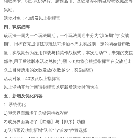
领取黑卡、6星·意识碎片、超频晶币、基础培养材料及珍稀收藏品等
奖励。
活动对象：40级及以上指挥官
四、飒棋战阵
该玩法一周为一个玩法周期，一个玩法周期中分为“演练期”与“实战
期”。指挥官完成演练期玩法可增加本周末实战期一定的初始货币数
量，实战期分为泛用作战与精英作战模式，本次活动中，未知的支援
部件(用于后续版本活动兑换)与黑卡奖励将会根据指挥官在实战期击
杀主目标所用的次数发放(次数越少，奖励越高)
活动对象：40级及以上指挥官
以上活动开放时间请指挥官以更新后活动时间为准
五、新增及优化内容
1. 系统优化
1)聊天界面新增了关键词特效彩蛋
2)成员界面新增了【筛选】与【排序】功能
3)队伍预设功能新增“队长”与“首发”位置选择