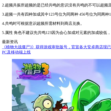
2.超频共振所超频的是已经共鸣的意识没有共鸣的不可以超频
3.超频一共有四种加成其中123号位为同两种 456号位为同两种1
4.共鸣时可根据意识超频所需材料到商店兑换。
5.属性 角色不建议先共鸣123因为会心加成对元素的加成较
最新资讯
《植物大战僵尸3》获得游戏审批版号，官宣各大安卓商店现
PC及移动端上线