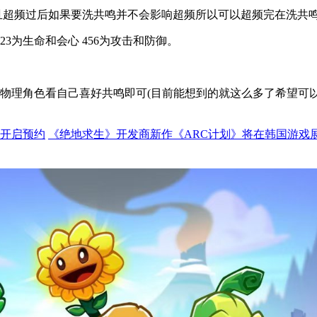
且超频过后如果要洗共鸣并不会影响超频所以可以超频完在洗共
23为生命和会心 456为攻击和防御。
低，物理角色看自己喜好共鸣即可(目前能想到的就这么多了希望可
已开启预约
《绝地求生》开发商新作《ARC计划》将在韩国游戏