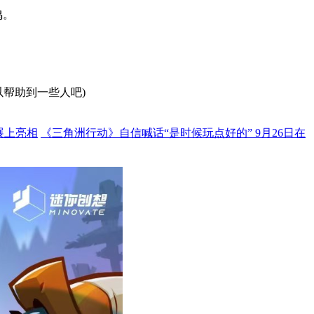
鸣。
以帮助到一些人吧)
展上亮相
《三角洲行动》自信喊话“是时候玩点好的” 9月26日在