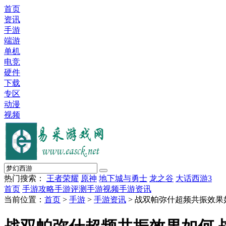
首页
资讯
手游
端游
单机
电竞
硬件
下载
专区
动漫
视频
热门搜索：
王者荣耀
原神
地下城与勇士
龙之谷
大话西游3
首页
手游攻略
手游评测
手游视频
手游资讯
当前位置：
首页
>
手游
>
手游资讯
> 战双帕弥什超频共振效果