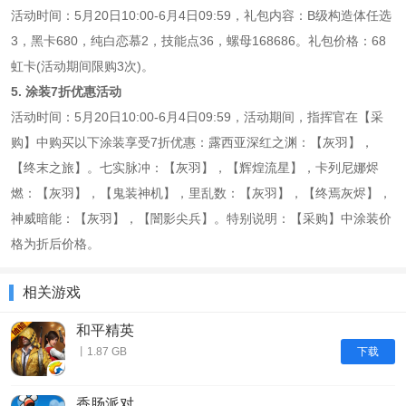
活动时间：5月20日10:00-6月4日09:59，礼包内容：B级构造体任选
3，黑卡680，纯白恋慕2，技能点36，螺母168686。礼包价格：68
虹卡(活动期间限购3次)。
5. 涂装7折优惠活动
活动时间：5月20日10:00-6月4日09:59，活动期间，指挥官在【采
购】中购买以下涂装享受7折优惠：露西亚深红之渊：【灰羽】，
【终末之旅】。七实脉冲：【灰羽】，【辉煌流星】，卡列尼娜烬
燃：【灰羽】，【鬼装神机】，里乱数：【灰羽】，【终焉灰烬】，
神威暗能：【灰羽】，【闇影尖兵】。特别说明：【采购】中涂装价
格为折后价格。
相关游戏
和平精英
下载
丨1.87 GB
香肠派对