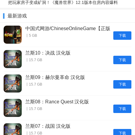
把玩家房子变成矿洞！《魔兽世界》12.1版本住房内容爆料
最新游戏
中国式网游/ChineseOnlineGame【正版
账号】
下载
丨5 GB
兰斯10：决战 汉化版
下载
丨15.7 GB
兰斯09：赫尔曼革命 汉化版
下载
丨15.7 GB
兰斯08：Rance Quest 汉化版
下载
丨15.7 GB
兰斯07：战国 汉化版
下载
丨15.7 GB