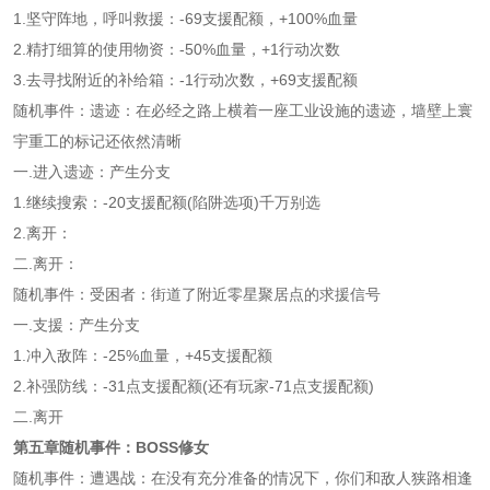
1.坚守阵地，呼叫救援：-69支援配额，+100%血量
2.精打细算的使用物资：-50%血量，+1行动次数
3.去寻找附近的补给箱：-1行动次数，+69支援配额
随机事件：遗迹：在必经之路上横着一座工业设施的遗迹，墙壁上寰
宇重工的标记还依然清晰
一.进入遗迹：产生分支
1.继续搜索：-20支援配额(陷阱选项)千万别选
2.离开：
二.离开：
随机事件：受困者：街道了附近零星聚居点的求援信号
一.支援：产生分支
1.冲入敌阵：-25%血量，+45支援配额
2.补强防线：-31点支援配额(还有玩家-71点支援配额)
二.离开
第五章随机事件：BOSS修女
随机事件：遭遇战：在没有充分准备的情况下，你们和敌人狭路相逢