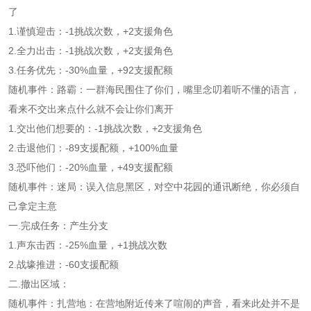
了
1.谨慎迎击：-1挑战次数，+2支援角色
2.全力出击：-1挑战次数，+2支援角色
3.任务优先：-30%血量，+92支援配额
随机事件：路霸：一群海民围住了你们，嘴里念叨着听不懂的语言，
看来不交出来点什么就不会让你们离开
1.交出他们想要的：-1挑战次数，+2支援角色
2.击退他们：-89支援配额，+100%血量
3.恐吓他们：-20%血量，+49支援配额
随机事件：迷局：误入信息黑区，对空中花园的通讯断绝，你必须自
己拿定主意
一.完成任务：产生分支
1.声东击西：-25%血量，+1挑战次数
2.战壕推进：-60支援配额
二.撤出区域：
随机事件：扎营地：在营地附近传来了喧闹的声音，看来此处并不是