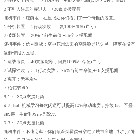
2.寻找安全路线：-1行动次数，+50支援配额(次数为0时，血赚)
3.不引人注意的穿过去：+30点支援配额
随机事件：庇荫地：在显眼处你们看到了一个奇怪的装置。
1.分析装置：-1行动次数，回复100%血量(血亏)
2.破坏装置：-20%当前生命值,+35个支援配额
随机事件：信号阻挠：空中花园派来的空降舱导航失灵，降落在没有
遥测情报的区域。
1.速战速决：-40支援配额，回复100%生命值(血亏)
2.试探性攻击：-1行动次数，-25%当前生命值,+45支援配额
3.离开：无事发生
补给箱节点9
9-1：+30点支援配额
9-2: Buff:机械学习每次闪避可以提高10%移动速度，持续:5s，可叠
加5层，生命和攻击提高5%
9-3：+30点支援配额
随机事件：不速之客：你们顺着烟雾信号穿过了城市废墟，找到了补