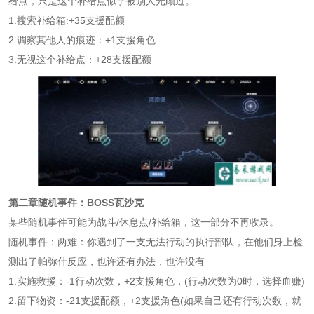
给点，只是这个补给点似乎被别人光顾过。
1.搜索补给箱:+35支援配额
2.调察其他人的痕迹：+1支援角色
3.无视这个补给点：+28支援配额
第二章随机事件：BOSS瓦沙克
某些随机事件可能为战斗/休息点/补给箱，这一部分不再收录。
随机事件：两难：你遇到了一支无法行动的执行部队，在他们身上检
测出了帕弥什反应，也许还有办法，也许没有
1.实施救援：-1行动次数，+2支援角色，(行动次数为0时，选择血赚)
2.留下物资：-21支援配额，+2支援角色(如果自己还有行动次数，就