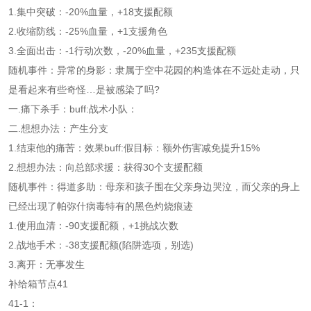
1.集中突破：-20%血量，+18支援配额
2.收缩防线：-25%血量，+1支援角色
3.全面出击：-1行动次数，-20%血量，+235支援配额
随机事件：异常的身影：隶属于空中花园的构造体在不远处走动，只
是看起来有些奇怪…是被感染了吗?
一.痛下杀手：buff:战术小队：
二.想想办法：产生分支
1.结束他的痛苦：效果buff:假目标：额外伤害减免提升15%
2.想想办法：向总部求援：获得30个支援配额
随机事件：得道多助：母亲和孩子围在父亲身边哭泣，而父亲的身上
已经出现了帕弥什病毒特有的黑色灼烧痕迹
1.使用血清：-90支援配额，+1挑战次数
2.战地手术：-38支援配额(陷阱选项，别选)
3.离开：无事发生
补给箱节点41
41-1：