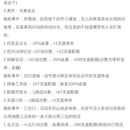
选这个)
3.离开：无事发生
随机事件：坏预感：刻意留下的窄小通道，无人的角落莫名出现的垃
圾堆，在晨雾间闪动的丝丝白光，你总觉的不知道哪里有人在盯着
你。
1.径直走过去：-25%血量，+1支援角色
2.想办法绕过去;-1行动次数，+12支援配额
3.拆解尝试：-1行动次数，-25%血量，+439支援配额(次数为零时选
择，血赚)
随机事件：旧日遗物：信号显示附近有尚在运作的支援终端
1.维修工具组：-107支援配额，恢复100%血量
2.配额空投仓：-1挑战次数，+87支援配额
3.支援小队：-1挑战次数，+2支援角色
随机事件：三岔口：话说车到山前必有路，但是可没人告诉过你面前
出现地图上没有的一条大路分两三边的情况
1.走左边：+1点行动次数，血量回满，-180支援配额(根据自己情况