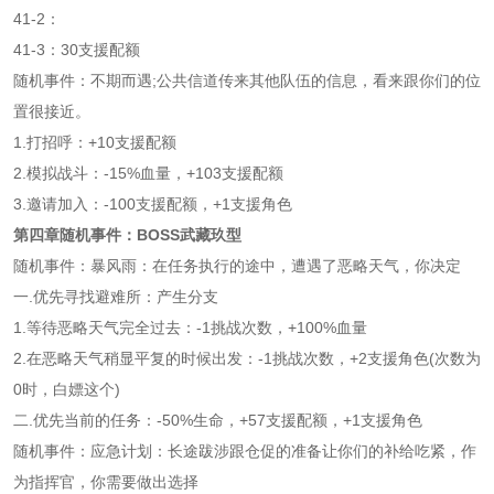
41-2：
41-3：30支援配额
随机事件：不期而遇;公共信道传来其他队伍的信息，看来跟你们的位
置很接近。
1.打招呼：+10支援配额
2.模拟战斗：-15%血量，+103支援配额
3.邀请加入：-100支援配额，+1支援角色
第四章随机事件：BOSS武藏玖型
随机事件：暴风雨：在任务执行的途中，遭遇了恶略天气，你决定
一.优先寻找避难所：产生分支
1.等待恶略天气完全过去：-1挑战次数，+100%血量
2.在恶略天气稍显平复的时候出发：-1挑战次数，+2支援角色(次数为
0时，白嫖这个)
二.优先当前的任务：-50%生命，+57支援配额，+1支援角色
随机事件：应急计划：长途跋涉跟仓促的准备让你们的补给吃紧，作
为指挥官，你需要做出选择