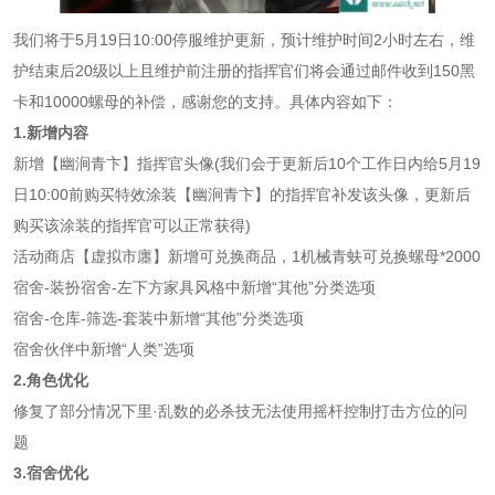
我们将于5月19日10:00停服维护更新，预计维护时间2小时左右，维
护结束后20级以上且维护前注册的指挥官们将会通过邮件收到150黑
卡和10000螺母的补偿，感谢您的支持。具体内容如下：
1.新增内容
新增【幽涧青卞】指挥官头像(我们会于更新后10个工作日内给5月19
日10:00前购买特效涂装【幽涧青卞】的指挥官补发该头像，更新后
购买该涂装的指挥官可以正常获得)
活动商店【虚拟市廛】新增可兑换商品，1机械青蚨可兑换螺母*2000
宿舍-装扮宿舍-左下方家具风格中新增“其他”分类选项
宿舍-仓库-筛选-套装中新增“其他”分类选项
宿舍伙伴中新增“人类”选项
2.角色优化
修复了部分情况下里·乱数的必杀技无法使用摇杆控制打击方位的问
题
3.宿舍优化