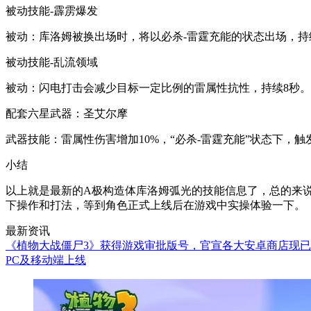
被动技能-霹雳爆发
被动：库洛姆被换出场时，将以必杀-雷霆充能的状态出场，持
被动技能-乱流领域
被动：闪电打击会减少目标一定比例的雷属性抗性，持续8秒。
配套六星武器：圣艾尔摩
武器技能：雷属性伤害增加10%，“必杀-雷霆充能”状态下，
小结
以上就是最新的A极构造体库洛姆弧光的技能信息了，总的来
下操作和打法，等到角色正式上线后在游戏中实操体验一下。
最新资讯
《植物大战僵尸3》获得游戏审批版号，官宣各大安卓商店现
PC及移动端上线