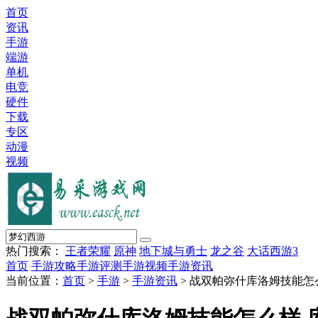
首页
资讯
手游
端游
单机
电竞
硬件
下载
专区
动漫
视频
热门搜索：
王者荣耀
原神
地下城与勇士
龙之谷
大话西游3
首页
手游攻略
手游评测
手游视频
手游资讯
当前位置：
首页
>
手游
>
手游资讯
> 战双帕弥什库洛姆技能怎