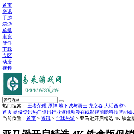
首页
资讯
手游
端游
单机
电竞
硬件
下载
专区
动漫
视频
热门搜索：
王者荣耀
原神
地下城与勇士
龙之谷
大话西游3
首页
硬设资讯
热门资讯
行业资讯
动漫在线
影视前瞻
科技智能
娱
当前位置：
首页
>
资讯
>
全球热游
> 亚马逊开启精选 4K 