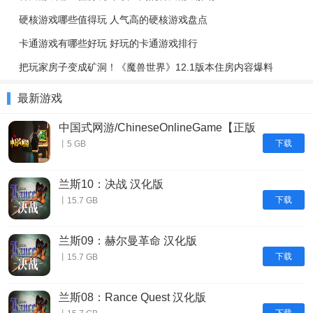
硬核游戏哪些值得玩 人气高的硬核游戏盘点
卡通游戏有哪些好玩 好玩的卡通游戏排行
把玩家房子变成矿洞！《魔兽世界》12.1版本住房内容爆料
最新游戏
中国式网游/ChineseOnlineGame【正版
账号】
下载
丨5 GB
兰斯10：决战 汉化版
下载
丨15.7 GB
兰斯09：赫尔曼革命 汉化版
下载
丨15.7 GB
兰斯08：Rance Quest 汉化版